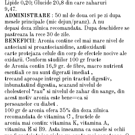
Lipide 0,20; Glucide 20,8 din care zaharuri
9,47.
ADMINISTRARE
: 50 ml de doua ori pe zi dupa
mesele principale (mic dejun/pranz). A nu
depasi doza zilnica recomandata. Dupa deschidere se
pastreaza la rece 30 de zile.
BENEFICII
: Aronia contine cel mai mare nivel de
antociani si proantocianidine, antioxidanti
carte protejaza celule din corp de efectele nocive ale
oxidarii. Conform studiilor 100 gr fructe
de Aronia contin 16,9 gr. de fibre, macro nutrient
esentiali ce nu sunt digerati imediat ,
trecand aproape intregi prin tractul digestiv,
inbunatatind digestia, scazand nivelul de
cholesterol “rau” si nivelul de zahar din sange, din
acest motiv aronia este bene=ca si
persoanelor cu diabet .
100 gr de aronia ofera 35% din doza zilnica
recomandata de vitamina C , fructele de
aronia mai contin: vitamina K, vitamina A,
vitamina E si B9. Asta inseamna ca oasele si ochii