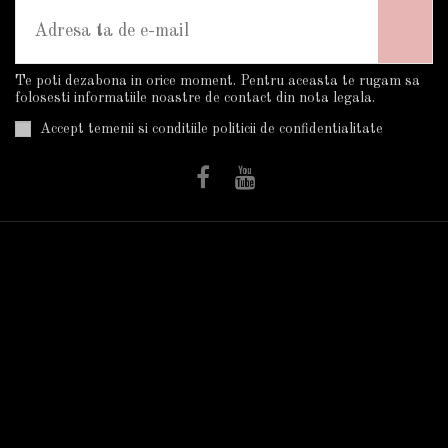
Te poti dezabona in orice moment. Pentru aceasta te rugam sa
folosesti informatiile noastre de contact din nota legala.
Accept temenii si conditiile politicii de confidentialitate
Informatii
Utile
Plata Si Livrarea
Trandafiri în ghiveci
Cum Cumpar?
Termeni Si Conditii
Politica De
Confidentialitate