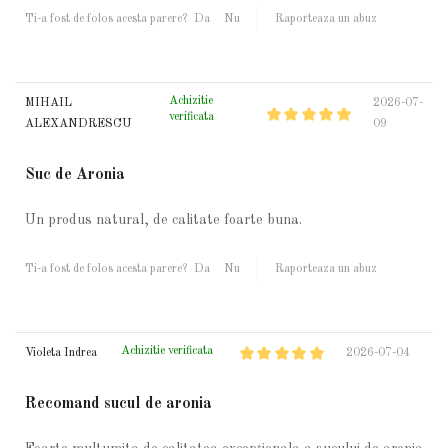
Ti-a fost de folos acesta parere?
Da
Nu
Raporteaza un abuz
Achizitie
MIHAIL
2026-07-
verificata
ALEXANDRESCU
09
Suc de Aronia
Un produs natural, de calitate foarte buna.
Ti-a fost de folos acesta parere?
Da
Nu
Raporteaza un abuz
Achizitie verificata
Violeta Indrea
2026-07-04
Recomand sucul de aronia