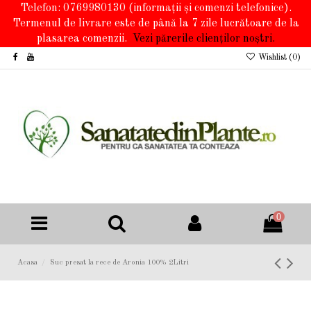
Telefon: 0769980130
(informații și comenzi telefonice).
Termenul de livrare este de până la 7 zile lucrătoare de la
plasarea comenzii.
Vezi părerile clienților noștri.
Wishlist (
0
)
0
Acasa
Suc presat la rece de Aronia 100% 2Litri