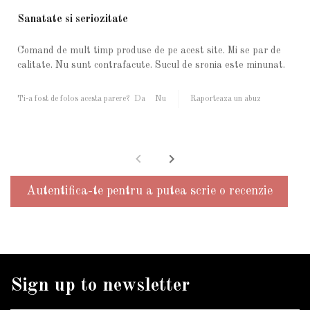
Sanatate si seriozitate
Comand de mult timp produse de pe acest site. Mi se par de
calitate. Nu sunt contrafacute. Sucul de sronia este minunat.
Ti-a fost de folos acesta parere?
Da
Nu
Raporteaza un abuz
Autentifica-te pentru a putea scrie o recenzie
Sign up to newsletter