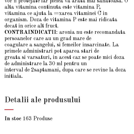
vor fi protejate iar pielea va arata mai sanatoasa. O
alta vitamina continuta este vitamina P,
vitamina ce ajuta la =xarea vitaminei C in
organism. Doza de vitamina P este mai ridicata
decat in orice alt fruct.
CONTRAINDICATII
: aronia nu este recomandata
persoanelor care au un grad mare de
coagulare a sangelui, si femeilor insarcinate. La
primele administrari pot aparea stari de
greata si varsaturi, in acest caz se poate mici doza
de administrare la 30 ml pentru un
interval de 2saptamani, dupa care se revine la doza
initiala.
Detalii ale produsului
In stoc
163 Produse