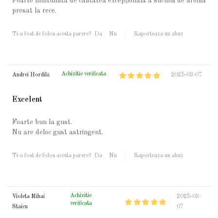
Foarte multumita de calitatea excepționala a sucului de aronia
presat la rece.
Ti-a fost de folos acesta parere?
Da
Nu
Raporteaza un abuz
Achizitie verificata
Andrei Hordilă
2025-03-07
Excelent
Foarte bun la gust.
Nu are deloc gust astringent.
Ti-a fost de folos acesta parere?
Da
Nu
Raporteaza un abuz
Achizitie
Violeta Mihai
2025-03-
verificata
Staicu
07