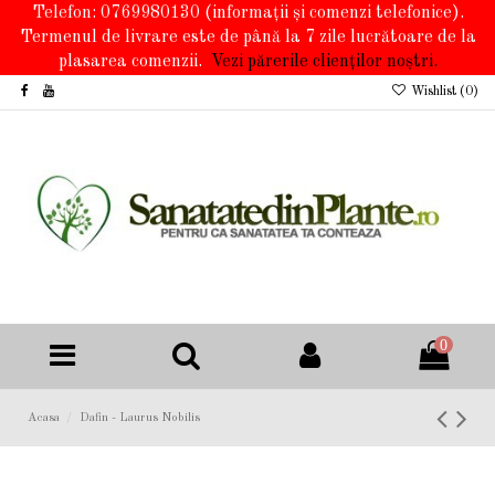
Telefon: 0769980130
(informații și comenzi telefonice).
Termenul de livrare este de până la 7 zile lucrătoare de la
plasarea comenzii.
Vezi părerile clienților noștri.
Wishlist (
0
)
0
Acasa
Dafin - Laurus Nobilis