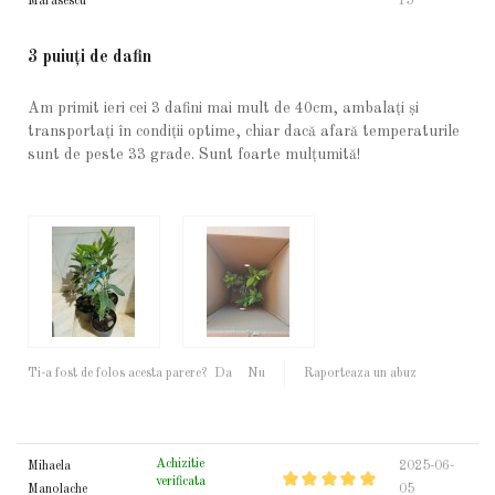
Marasescu
15
3 puiuți de dafin
Am primit ieri cei 3 dafini mai mult de 40cm, ambalați și
transportați în condiții optime, chiar dacă afară temperaturile
sunt de peste 33 grade. Sunt foarte mulțumită!
Ti-a fost de folos acesta parere?
Da
Nu
Raporteaza un abuz
Achizitie
Mihaela
2025-06-
verificata
Manolache
05