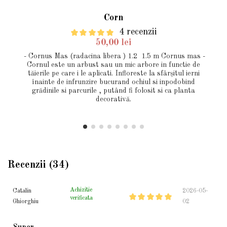
Corn
4 recenzii
50,00 lei
- Cornus Mas (radacina libera ) 1.2 1.5 m Cornus mas -
Cornul este un arbust sau un mic arbore in functie de
tăierile pe care i le aplicati. Infloreste la sfârșitul ierni
înainte de infrunzire bucurand ochiul si inpodobind
grădinile si parcurile , putând fi folosit si ca planta
decorativă.
Recenzii (34)
Achizitie
Catalin
2026-05-
verificata
Ghiorghiu
02