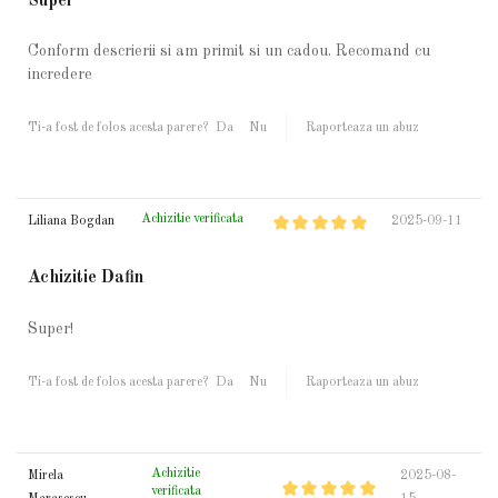
Super
Conform descrierii si am primit si un cadou. Recomand cu
incredere
Ti-a fost de folos acesta parere?
Da
Nu
Raporteaza un abuz
Achizitie verificata
Liliana Bogdan
2025-09-11
Achizitie Dafin
Super!
Ti-a fost de folos acesta parere?
Da
Nu
Raporteaza un abuz
Achizitie
Mirela
2025-08-
verificata