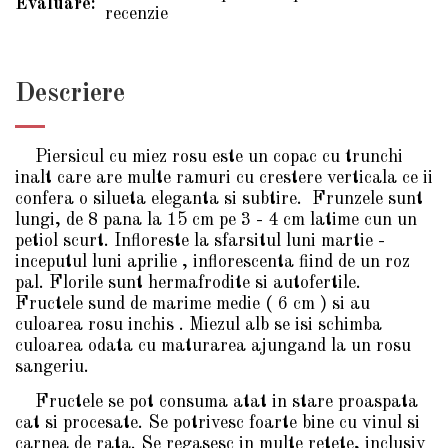
Evaluare:
recenzie
Descriere
Piersicul cu miez rosu este un copac cu trunchi
inalt care are multe ramuri cu crestere verticala ce ii
confera o silueta eleganta si subtire. Frunzele sunt
lungi, de 8 pana la 15 cm pe 3 - 4 cm latime cun un
petiol scurt. Infloreste la sfarsitul luni martie -
inceputul luni aprilie , inflorescenta fiind de un roz
pal. Florile sunt hermafrodite si autofertile.
Fructele sund de marime medie ( 6 cm ) si au
culoarea rosu inchis . Miezul alb se isi schimba
culoarea odata cu maturarea ajungand la un rosu
sangeriu.
Fructele se pot consuma atat in stare proaspata
cat si procesate. Se potrivesc foarte bine cu vinul si
carnea de rata. Se regasesc in multe retete, inclusiv