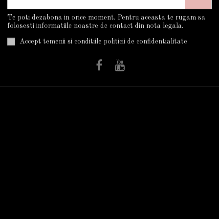
Te poti dezabona in orice moment. Pentru aceasta te rugam sa
folosesti informatiile noastre de contact din nota legala.
Accept temenii si conditiile politicii de confidentialitate
Informatii
Utile
Plata Si Livrarea
Trandafiri în ghiveci
Cum Cumpar?
Termeni Si Conditii
Politica De
Confidentialitate
Despre Noi
Autorizatii