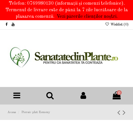
Telefon: 0769980130
(informații și comenzi telefonice).
Termenul de livrare este de până la 7 zile lucrătoare de la
plasarea comenzii.
Vezi părerile clienților noștri.
Wishlist (
0
)
0
Acasa
Piersic plat Remeny