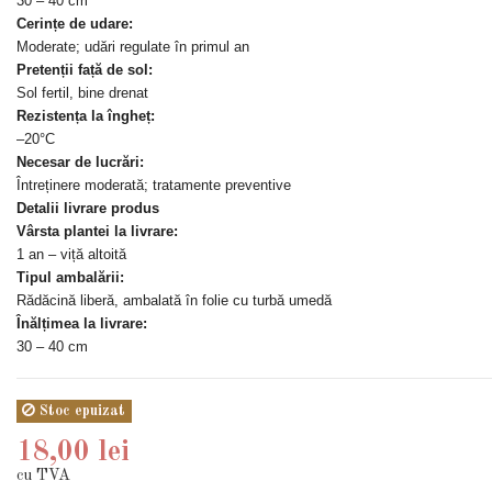
30 – 40 cm
Cerințe de udare:
Moderate; udări regulate în primul an
Pretenții față de sol:
Sol fertil, bine drenat
Rezistența la îngheț:
–20°C
Necesar de lucrări:
Întreținere moderată; tratamente preventive
Detalii livrare produs
Vârsta plantei la livrare:
1 an – viță altoită
Tipul ambalării:
Rădăcină liberă, ambalată în folie cu turbă umedă
Înălțimea la livrare:
30 – 40 cm
Stoc epuizat
18,00 lei
cu TVA