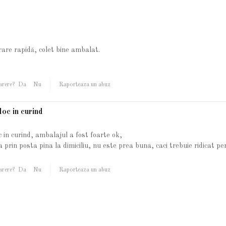
rare rapidă, colet bine ambalat.
arere?
Da
Nu
Raporteaza un abuz
loc in curind
 in curind, ambalajul a fost foarte ok,
a prin posta pina la dimiciliu, nu este prea buna, caci trebuie ridicat 
arere?
Da
Nu
Raporteaza un abuz