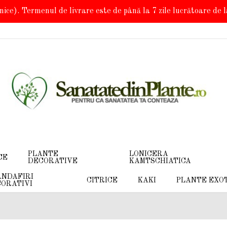
onice). Termenul de livrare este de până la 7 zile lucrătoare de
PLANTE
LONICERA
CE
DECORATIVE
KAMTSCHIATICA
NDAFIRI
CITRICE
KAKI
PLANTE EXO
ORATIVI