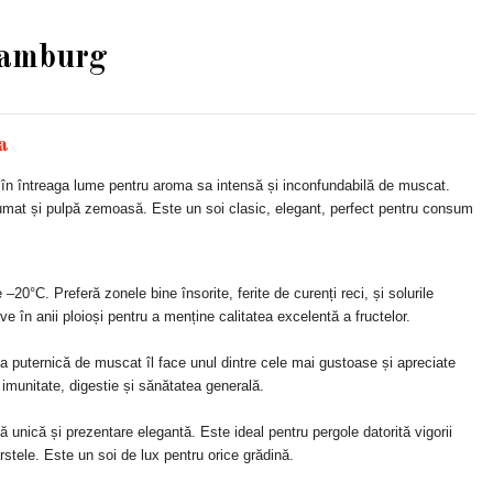
Hamburg
a
 în întreaga lume pentru aroma sa intensă și inconfundabilă de muscat.
fumat și pulpă zemoasă. Este un soi clasic, elegant, perfect pentru consum
–20°C. Preferă zonele bine însorite, ferite de curenți reci, și solurile
ve în anii ploioși pentru a menține calitatea excelentă a fructelor.
puternică de muscat îl face unul dintre cele mai gustoase și apreciate
 imunitate, digestie și sănătatea generală.
 unică și prezentare elegantă. Este ideal pentru pergole datorită vigorii
ârstele. Este un soi de lux pentru orice grădină.