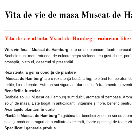
Vita de vie de masa Muscat de 
Vita de vie altoita Mscat de Hambrg - radacina liber
Vitis vinifera – Muscat de Hamburg
este un soi premium, foarte apreciat
Boabele sunt mari, rotunde, de culoare negru-violaceu, cu gust dulce, par
proaspăt, platouri, deserturi și prezentări.
Rezistența la ger și condiții de plantare
‘Muscat de Hamburg’
are o rezistență bună la frig, tolerând temperaturi de 
fertile, bine drenate. Este un soi viguroas, dar necesită tratamente preventi
Beneficiile fructelor
Boabele soiului Muscat de Hamburg sunt dulci, aromate și zemoase. Aroma 
soiuri de masă. Este bogat în antioxidanți, vitamine și fibre, benefic pentru
Avantajele plantării în curte
Plantând
Muscat de Hamburg
în grădina ta, beneficiezi de un soi cu aromă
sale și produce struguri de o calitate excelentă, foarte apreciați de toate v
Specificații generale produs