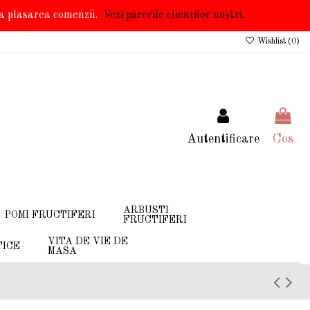
 la plasarea comenzii.
Vezi părerile clienților noștri.
Wishlist (
0
)
Autentificare
Cos
ARBUSTI
POMI FRUCTIFERI
FRUCTIFERI
VITA DE VIE DE
TICE
MASA