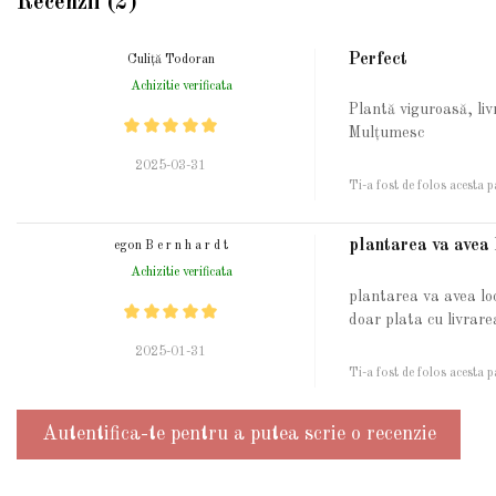
Recenzii (2)
Perfect
Culiță Todoran
Achizitie verificata
Plantă viguroasă, liv
Mulțumesc
2025-03-31
Ti-a fost de folos acesta p
plantarea va avea 
egon B e r n h a r d t
Achizitie verificata
plantarea va avea loc
doar plata cu livrare
2025-01-31
Ti-a fost de folos acesta p
Autentifica-te pentru a putea scrie o recenzie