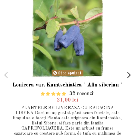
Stoc epuizat
Lonicera var. Kamtschiatica " Afin siberian "
32 recenzii
21,00 lei
PLANTELE SE LIVREAZA CU RADACINA
LIBERA Dacă nu aţi gustat până acum fructele, este
timpul sa o faceţi Planta este originara din Kamtchatka,
Estul Siberiei si face parte din familia
CAPRIFOLIACEEA. Este un arbust cu frunze
căzătoare cu creştere sub forma de tufa cu înălţimea de