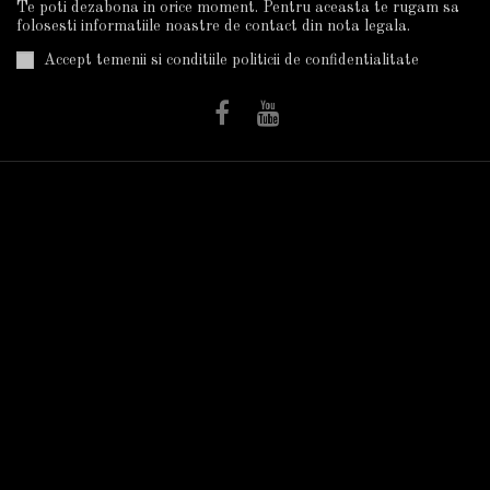
Te poti dezabona in orice moment. Pentru aceasta te rugam sa
folosesti informatiile noastre de contact din nota legala.
Accept temenii si conditiile politicii de confidentialitate
Informatii
Utile
Plata Si Livrarea
Trandafiri în ghiveci
Cum Cumpar?
Termeni Si Conditii
Politica De
Confidentialitate
Despre Noi
Autorizatii
Informatii GDPR