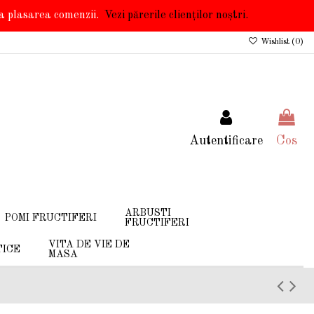
 la plasarea comenzii.
Vezi părerile clienților noștri.
Wishlist (
0
)
Autentificare
Cos
ARBUSTI
POMI FRUCTIFERI
FRUCTIFERI
VITA DE VIE DE
TICE
MASA