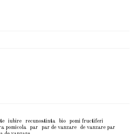
te
iubire
recunostinta
bio
pomi fructiferi
ra pomicola
par
par de vanzare
de vanzare par
a de vanzare