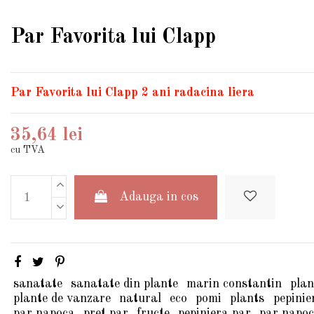
Par Favorita lui Clapp
Par Favorita lui Clapp 2 ani radacina liera
35,64 lei
cu TVA
Adauga in cos
sanatate
sanatate din plante
marin constantin
plan
plante de vanzare
natural
eco
pomi
plants
pepinie
par napoca
pret par
fructe
pepiniera par
par napoc