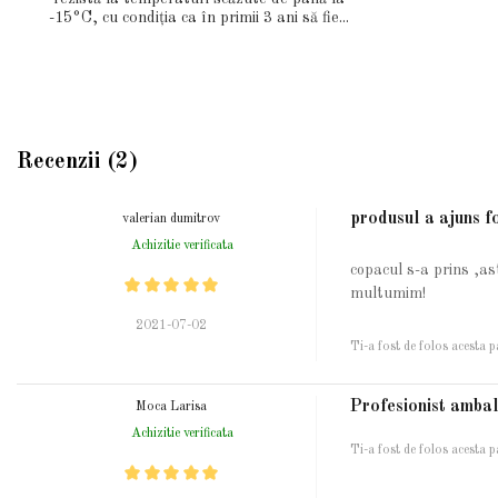
-15°C, cu condiția ca în primii 3 ani să fie...
Recenzii (2)
produsul a ajuns f
valerian dumitrov
Achizitie verificata
copacul s-a prins ,a
multumim!
2021-07-02
Ti-a fost de folos acesta p
Profesionist ambala
Moca Larisa
Achizitie verificata
Ti-a fost de folos acesta p