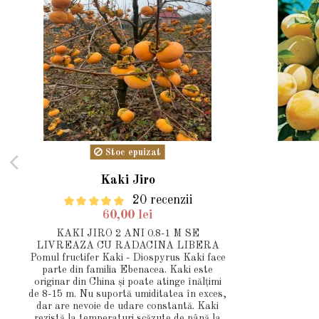
Stoc epuizat
Kaki Jiro
20 recenzii
60,00 lei
KAKI JIRO 2 ANI 0.8-1 M SE
LIVREAZA CU RADACINA LIBERA
Pomul fructifer Kaki - Diospyrus Kaki face
parte din familia Ebenacea. Kaki este
originar din China și poate atinge înălțimi
de 8-15 m. Nu suportă umiditatea în exces,
dar are nevoie de udare constantă. Kaki
rezistă la temperaturi scăzute de până la