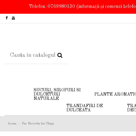
Telefon: 0769980130
(informații și comenzi telef
SUCURI, SIROPURI SI
DULCETURI
PLANTE AROMATI
NATURALE
TRANDAFIRI DE
TRA
DULCEATA
DEC
Acasa
Par Favorita lui Clapp