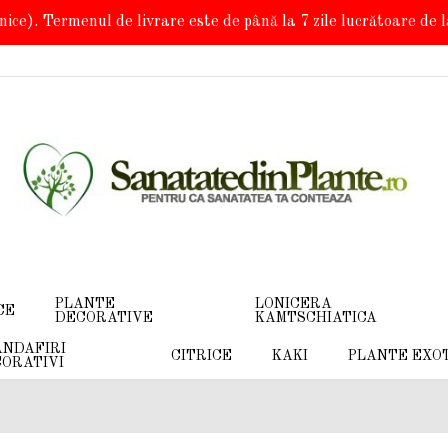
onice). Termenul de livrare este de până la 7 zile lucrătoare de
PLANTE
LONICERA
CE
DECORATIVE
KAMTSCHIATICA
NDAFIRI
CITRICE
KAKI
PLANTE EXO
ORATIVI