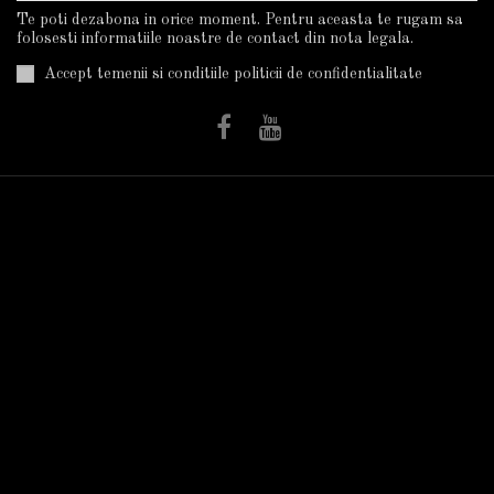
Te poti dezabona in orice moment. Pentru aceasta te rugam sa
folosesti informatiile noastre de contact din nota legala.
Accept temenii si conditiile politicii de confidentialitate
Informatii
Utile
Plata Si Livrarea
Trandafiri în ghiveci
Cum Cumpar?
Termeni Si Conditii
Politica De
Confidentialitate
Despre Noi
Autorizatii