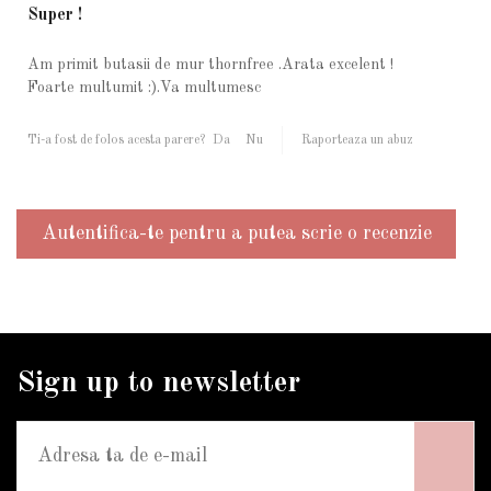
Super !
Am primit butasii de mur thornfree .Arata excelent !
Foarte multumit :).Va multumesc
Ti-a fost de folos acesta parere?
Da
Nu
Raporteaza un abuz
Autentifica-te pentru a putea scrie o recenzie
Sign up to newsletter