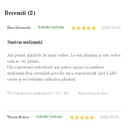
Recenzii (2)
Achizitie verificata
Nina Stefanache
2026-05-05
Suntem mulțumiți.
Am primit plantele în bună ordine. Le-am plantat și vom vedea
cum se vor prinde.
Din experiență anterioară am putea spune ca suntem
mulțumiți deși curmalul pereche nu a supraviețuit (pot fi alte
cauze și nu învinuim calitatea plantei).
Ti-a fost de folos acesta parere?
Da
Nu
Raporteaza un abuz
Achizitie verificata
Tiberiu Molnar
2022-03-30