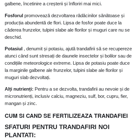
galbene, încetinire a creșterii și înfloriri mai mici.
Fosforul
promovează dezvoltarea rădăcinilor sănătoase și
producția abundentă de flori. Lipsa de fosfor poate duce la
căderea frunzelor, tulpini slabe ale florilor și muguri care nu se
deschid.
Potasiul
, denumit și potasiu, ajută trandafirii să se recupereze
atunci când sunt stresați de daunele insectelor și bolilor sau de
condițiile meteorologice extreme. Lipsa de potasiu poate duce
la marginile galbene ale frunzelor, tulpini slabe ale florilor și
muguri slab dezvoltați.
Alți nutrienți:
Pentru a se dezvolta, trandafirii au nevoie și de
micronutrienți, inclusiv calciu, magneziu, sulf, bor, cupru, fier,
mangan și zinc.
CUM SI CAND SE FERTILIZEAZA TRANDAFIEI
SFATURI PENTRU TRANDAFIRI NOI
PLANTATI: