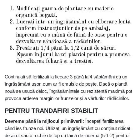
Modificați gaura de plantare cu materie
organică bogată.
Lucrați într-un îngrășământ cu eliberare lentă
conform instrucțiunilor de pe ambalaj,
împreună cu o mână de făină de oase pentru o
dezvoltare sănătoasă a rădăcinilor.
Presărați 1/4 până la 1/2 cană de săruri
Epsom în jurul bazei plantei pentru a promova
dezvoltarea foliară și a trestiei.
Continuați să fertilizați la fiecare 3 până la 4 săptămâni cu un
îngrășământ ușor, cum ar fi emulsie de pește. Dacă o plantă
nouă se usucă deloc, îngrășămintele cu rezistență maximă pot
provoca arderea marginilor frunzelor și a vârfurilor rădăcinilor.
PENTRU TRANDAFIRI STABILIT
Devreme până la mijlocul primăverii:
Începeți fertilizarea
când ies frunze noi. Utilizați un îngrășământ cu conținut ridicat
de azot sau o rochie de top cu făină de lucernă (5-1-2) pentru