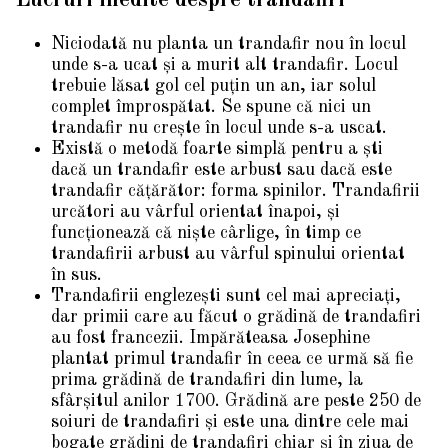
Niciodată nu planta un trandafir nou în locul
unde s-a ucat și a murit alt trandafir. Locul
trebuie lăsat gol cel puțin un an, iar solul
complet împrospătat. Se spune că nici un
trandafir nu crește în locul unde s-a uscat.
Există o metodă foarte simplă pentru a ști
dacă un trandafir este arbust sau dacă este
trandafir cățărător: forma spinilor. Trandafirii
urcători au vârful orientat înapoi, și
funcționează că niște cârlige, în timp ce
trandafirii arbust au vârful spinului orientat
în sus.
Trandafirii englezești sunt cel mai apreciați,
dar primii care au făcut o grădină de trandafiri
au fost francezii. Impărăteasa Josephine
plantat primul trandafir în ceea ce urmă să fie
prima grădină de trandafiri din lume, la
sfârșitul anilor 1700. Grădină are peste 250 de
soiuri de trandafiri și este una dintre cele mai
bogate grădini de trandafiri chiar și în ziua de