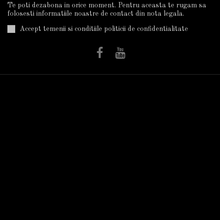
Te poti dezabona in orice moment. Pentru aceasta te rugam sa
folosesti informatiile noastre de contact din nota legala.
Accept temenii si conditiile politicii de confidentialitate
Informatii
Utile
Plata Si Livrarea
Trandafiri în ghiveci
Cum Cumpar?
Termeni Si Conditii
Politica De
Confidentialitate
Despre Noi
Autorizatii
Informatii GDPR