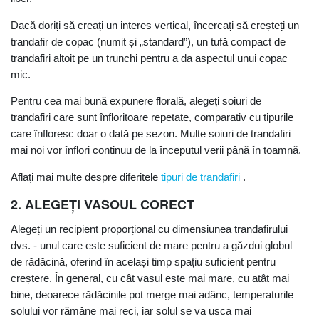
Dacă doriți să creați un interes vertical, încercați să creșteți un
trandafir de copac (numit și „standard”), un tufă compact de
trandafiri altoit pe un trunchi pentru a da aspectul unui copac
mic.
Pentru cea mai bună expunere florală, alegeți soiuri de
trandafiri care sunt înfloritoare repetate, comparativ cu tipurile
care înfloresc doar o dată pe sezon. Multe soiuri de trandafiri
mai noi vor înflori continuu de la începutul verii până în toamnă.
Aflați mai multe despre diferitele
tipuri de trandafiri
.
2. ALEGEȚI VASOUL CORECT
Alegeți un recipient proporțional cu dimensiunea trandafirului
dvs. - unul care este suficient de mare pentru a găzdui globul
de rădăcină, oferind în același timp spațiu suficient pentru
creștere. În general, cu cât vasul este mai mare, cu atât mai
bine, deoarece rădăcinile pot merge mai adânc, temperaturile
solului vor rămâne mai reci, iar solul se va usca mai