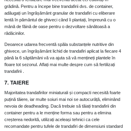
grădină. Pentru a începe bine trandafirii dvs. de container,
adăugați un îngrășământ granular de trandafiri cu eliberare
lentă în pământul de ghiveci când îi plantați, împreună cu o
mână de făină de oase pentru o dezvoltare sănătoasă a
rădăcinilor.
Deoarece udarea frecventă spăla substanțele nutritive din
ghivece, un îngrășământ lichid de trandafiri aplicat la fiecare 4
până la 6 săptămâni vă va ajuta să vă mențineți plantele în
floare tot sezonul. Aflați mai multe despre cum să fertilizați
trandafirii .
7. TAIERE
Majoritatea trandafirilor miniaturali și compacti necesită foarte
puțină tăiere, iar multe soiuri mai noi se autocurăță, eliminând
nevoia de deadheading. Dacă trebuie să tăiați trandafirii din
container pentru a le menține forma sau pentru a elimina
creșterea nedorită, utilizați aceleași tehnici ca cele
recomandate pentru tufele de trandafiri de dimensiuni standard