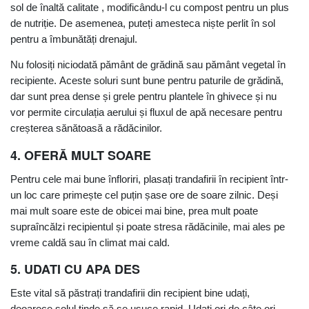
sol de înaltă calitate , modificându-l cu compost pentru un plus
de nutriție. De asemenea, puteți amesteca niște perlit în sol
pentru a îmbunătăți drenajul.
Nu folosiți niciodată pământ de grădină sau pământ vegetal în
recipiente. Aceste soluri sunt bune pentru paturile de grădină,
dar sunt prea dense și grele pentru plantele în ghivece și nu
vor permite circulația aerului și fluxul de apă necesare pentru
creșterea sănătoasă a rădăcinilor.
4. OFERĂ MULT SOARE
Pentru cele mai bune înfloriri, plasați trandafirii în recipient într-
un loc care primește cel puțin șase ore de soare zilnic. Deși
mai mult soare este de obicei mai bine, prea mult poate
supraîncălzi recipientul și poate stresa rădăcinile, mai ales pe
vreme caldă sau în climat mai cald.
5. UDATI CU APA DES
Este vital să păstrați trandafirii din recipient bine udați,
deoarece solul tinde să se usuce rapid. Udați ori de câte ori