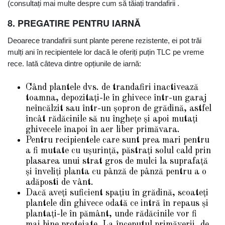
(consultați mai multe despre cum să tăiați trandafirii .
8. PREGATIRE PENTRU IARNĂ
Deoarece trandafirii sunt plante perene rezistente, ei pot trăi
mulți ani în recipientele lor dacă le oferiți puțin TLC pe vreme
rece. Iată câteva dintre opțiunile de iarnă:
Când plantele dvs. de trandafiri inactivează
toamna, depozitați-le în ghivece într-un garaj
neîncălzit sau într-un șopron de grădină, astfel
încât rădăcinile să nu înghețe și apoi mutați
ghivecele înapoi în aer liber primăvara.
Pentru recipientele care sunt prea mari pentru
a fi mutate cu ușurință, păstrați solul cald prin
plasarea unui strat gros de mulci la suprafață
și înveliți planta cu pânză de pânză pentru a o
adăposti de vânt.
Dacă aveți suficient spațiu în grădină, scoateți
plantele din ghivece odată ce intră în repaus și
plantați-le în pământ, unde rădăcinile vor fi
mai bine protejate. La începutul primăverii, de