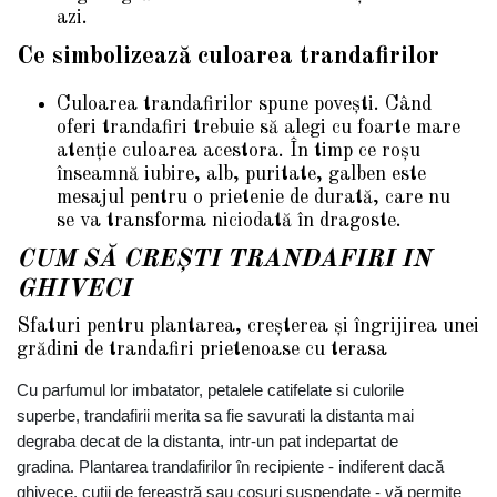
azi.
Ce simbolizează culoarea trandafirilor
Culoarea trandafirilor spune povești. Când
oferi trandafiri trebuie să alegi cu foarte mare
atenție culoarea acestora. În timp ce roșu
înseamnă iubire, alb, puritate, galben este
mesajul pentru o prietenie de durată, care nu
se va transforma niciodată în dragoste.
CUM SĂ CREȘTI TRANDAFIRI IN
GHIVECI
Sfaturi pentru plantarea, creșterea și îngrijirea unei
grădini de trandafiri prietenoase cu terasa
Cu parfumul lor imbatator, petalele catifelate si culorile
superbe, trandafirii merita sa fie savurati la distanta mai
degraba decat de la distanta, intr-un pat indepartat de
gradina. Plantarea trandafirilor în recipiente - indiferent dacă
ghivece, cutii de fereastră sau coșuri suspendate - vă permite