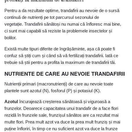
Pentru a da rezultate optime, trandafirii au nevoie de o sursă
continuă de nutrienți pe tot parcursul sezonului de
vegetație. Trandafirii sănătoși nu numai că înfloresc mai bine,
ci sunt mai capabili să reziste la problemele insectelor și
bolilor.
Există multe tipuri diferite de îngrășăminte, așa că poate fi
confuz să știți cum și când să vă fertilizați trandafirii. Iată ce
trebuie să știi pentru a profita la maximum de trandafirii tăi.
NUTRIENTE DE CARE AU NEVOIE TRANDAFIRII
Nutrienții primari (macronutrienți) de care au nevoie toate
plantele sunt azotul (N), fosforul (P) și potasiul (K).
Azotul
încurajează creșterea sănătoasă și viguroasă a
frunzelor. Deoarece capacitatea unui trandafir de a face flori
rezidă în frunzele sale, frunzișul sănătos are ca rezultat mai
multe flori. Prea mult azot va duce la prea mult frunziș și mai
puține înfloriri, în timp ce nu suficient azot va duce la frunze