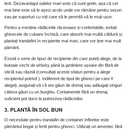
lent. Dezavantajul oalelor mari este că sunt grele, așa că cel
mai bine este să le așezi acolo unde vor rămâne pentru sezon
sau pe suporturi cu roți care să le permită să le muți ușor.
Pentru a menține rădăcinile răcoroase și confortabile, evitați
ghivecele de culoare închisă, care absorb mai multă căldură și
plantați trandafirii în recipiente mai mari, care vor ține mai mult
pământ.
Există o serie de tipuri de recipiente din care puteți alege, de la
butoaie vechi de whisky până la jardiniere ușoare din fibră de
sticlă sau rășină (consultați aceste sfaturi pentru a alege
recipientul potrivit ). Indiferent de tipul de ghiveci pe care îl
alegeți, asigurați-vă că are găuri de drenaj sau adăugați singuri
câteva găuri cu un burghiu. Containerele fără un drenaj
suficient pot duce la putrezirea rădăcinilor.
3. PLANTĂ ÎN SOL BUN
O necesitate pentru trandafiri de container înfloritor este
pământul bogat și fertil pentru ghiveci. Utilizați un amestec fără