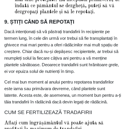
îndată ce pământul se dezgheță, puteți să vă
dezgropați plantele și să le repotați.
9. ȘTIȚI CÂND SĂ REPOTAȚI
Dacă intenționați să vă păstrați trandafirii în recipiente pe
termen lung, în cele din urmă vor trebui să fie transplantați în
ghivece mai mari pentru a oferi rădăcinilor mai mult spațiu de
creștere. Chiar dacă nu-și depășesc recipientele, ar trebui să
reumpleți solul la fiecare câțiva ani pentru a vă menține
plantele sănătoase. Deoarece trandafirii sunt hrănitoare grele,
ei vor epuiza solul de nutrienți în timp.
Cel mai bun moment al anului pentru repotarea trandafirilor
este iarna sau primăvara devreme, când plantele sunt
latente. Acesta este, de asemenea, un moment bun pentru a-ți
tăia trandafirii în rădăcină dacă devin legați de rădăcină.
CUM SE FERTILIZEAZĂ TRADAFIRII
Aflați cum îngrășământul vă poate ajuta să
profitați la maximum de trandafiri