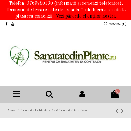
Telefon: 0769980130
(informații și comenzi telefonice).
Termenul de livrare este de până la 7 zile lucrătoare de la
plasarea comenzii.
Vezi părerile clienților noștri.
Wishlist (
0
)
0
Acasa
Trandafir teahibrid SDP 6-Trandafiri în ghiveci