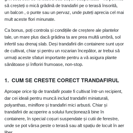
să creșteți o mică grădină de trandafiri pe o terasă însorită,
un balcon , o punte sau un pervaz, unde puteți aprecia cel mai
mult aceste flori minunate.
Ca bonus, poți controla și condițiile de creștere ale plantelor
tale, un mare plus dacă grădina ta are prea multă umbră, sol
infertil sau drenaj slab. Deși trandafirii din containere sunt ușor
de cultivat, chiar și pentru un rozarian începător, ar trebui să
urmați aceste sfaturi importante pentru a vă asigura plante
sănătoase și înfloriri frumoase, non-stop.
1.
CUM SE CRESTE CORECT TRANDAFIRUL
Aproape orice tip de trandafir poate fi cultivat într-un recipient,
dar cei ideali pentru muncă includ trandafiri miniaturali,
polyanthas, miniflore și trandafiri mici arbusti. Chiar și
trandafirii de acoperire a solului funcționează bine în
containere, în special coșuri suspendate și cutii de ferestre,
unde se pot vărsa peste o terasă sau alt spațiu de locuit în aer
liber.