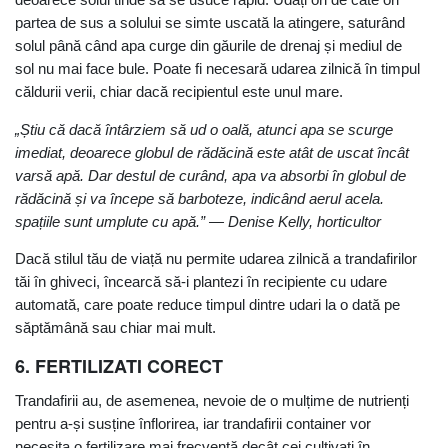
partea de sus a solului se simte uscată la atingere, saturând
solul până când apa curge din găurile de drenaj și mediul de
sol nu mai face bule. Poate fi necesară udarea zilnică în timpul
căldurii verii, chiar dacă recipientul este unul mare.
„Știu că dacă întârziem să ud o oală, atunci apa se scurge
imediat, deoarece globul de rădăcină este atât de uscat încât
varsă apă. Dar destul de curând, apa va absorbi în globul de
rădăcină și va începe să barboteze, indicând aerul acela.
spațiile sunt umplute cu apă.” — Denise Kelly, horticultor
Dacă stilul tău de viață nu permite udarea zilnică a trandafirilor
tăi în ghiveci, încearcă să-i plantezi în recipiente cu udare
automată, care poate reduce timpul dintre udari la o dată pe
săptămână sau chiar mai mult.
6. FERTILIZATI CORECT
Trandafirii au, de asemenea, nevoie de o mulțime de nutrienți
pentru a-și susține înflorirea, iar trandafirii container vor
necesita o fertilizare mai frecventă decât cei cultivați în