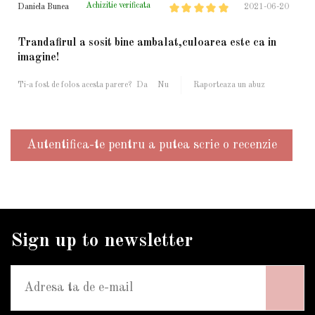
Achizitie verificata
Daniela Bunea
2021-06-20
Trandafirul a sosit bine ambalat,culoarea este ca in
imagine!
Ti-a fost de folos acesta parere?
Da
Nu
Raporteaza un abuz
Autentifica-te pentru a putea scrie o recenzie
Sign up to newsletter