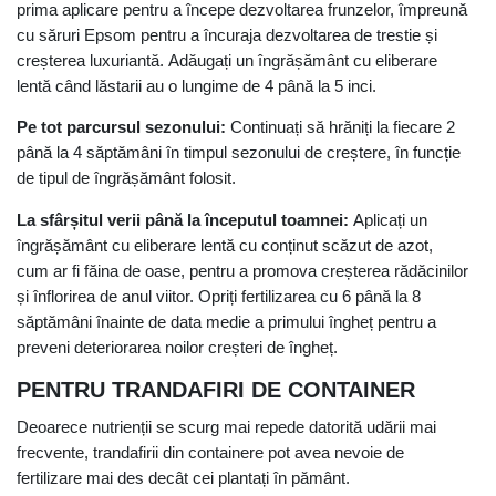
prima aplicare pentru a începe dezvoltarea frunzelor, împreună
cu săruri Epsom pentru a încuraja dezvoltarea de trestie și
creșterea luxuriantă. Adăugați un îngrășământ cu eliberare
lentă când lăstarii au o lungime de 4 până la 5 inci.
Pe tot parcursul sezonului:
Continuați să hrăniți la fiecare 2
până la 4 săptămâni în timpul sezonului de creștere, în funcție
de tipul de îngrășământ folosit.
La sfârșitul verii până la începutul toamnei:
Aplicați un
îngrășământ cu eliberare lentă cu conținut scăzut de azot,
cum ar fi făina de oase, pentru a promova creșterea rădăcinilor
și înflorirea de anul viitor. Opriți fertilizarea cu 6 până la 8
săptămâni înainte de data medie a primului îngheț pentru a
preveni deteriorarea noilor creșteri de îngheț.
PENTRU TRANDAFIRI DE CONTAINER
Deoarece nutrienții se scurg mai repede datorită udării mai
frecvente, trandafirii din containere pot avea nevoie de
fertilizare mai des decât cei plantați în pământ.