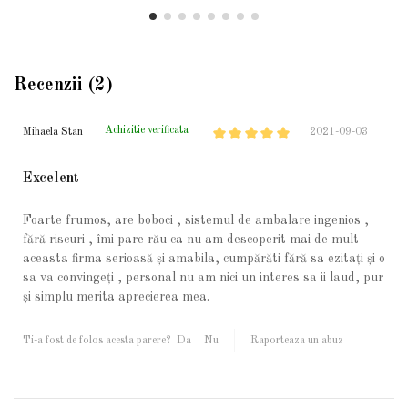
Recenzii (2)
Achizitie verificata
Mihaela Stan
2021-09-03
Excelent
Foarte frumos, are boboci , sistemul de ambalare ingenios ,
fără riscuri , îmi pare rău ca nu am descoperit mai de mult
aceasta firma serioasă și amabila, cumpărăti fără sa ezitați și o
sa va convingeți , personal nu am nici un interes sa ii laud, pur
și simplu merita aprecierea mea.
Ti-a fost de folos acesta parere?
Da
Nu
Raporteaza un abuz