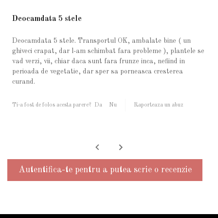
Deocamdata 5 stele
Deocamdata 5 stele. Transportul OK, ambalate bine ( un
ghiveci crapat, dar l-am schimbat fara probleme ), plantele se
vad verzi, vii, chiar daca sunt fara frunze inca, nefiind in
perioada de vegetatie, dar sper sa porneasca cresterea
curand.
Ti-a fost de folos acesta parere?
Da
Nu
Raporteaza un abuz
Autentifica-te pentru a putea scrie o recenzie