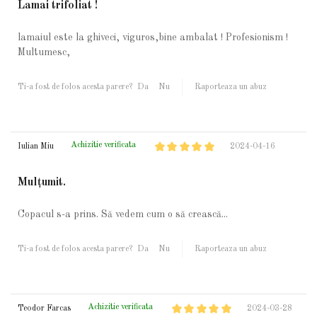
Lamai trifoliat !
lamaiul este la ghiveci, viguros,bine ambalat ! Profesionism !
Multumesc,
Ti-a fost de folos acesta parere?
Da
Nu
Raporteaza un abuz
Achizitie verificata
Iulian Miu
2024-04-16
Mulțumit.
Copacul s-a prins. Să vedem cum o să crească...
Ti-a fost de folos acesta parere?
Da
Nu
Raporteaza un abuz
Achizitie verificata
Teodor Farcas
2024-03-28