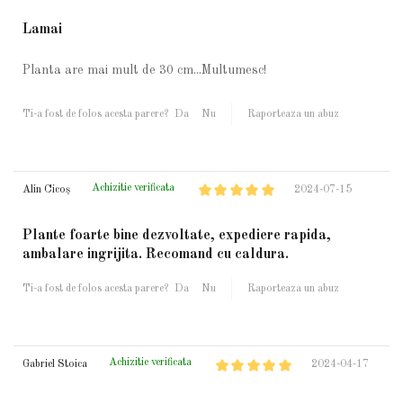
Lamai
Planta are mai mult de 30 cm...Multumesc!
Ti-a fost de folos acesta parere?
Da
Nu
Raporteaza un abuz
Achizitie verificata
Alin Cicoș
2024-07-15
Plante foarte bine dezvoltate, expediere rapida,
ambalare ingrijita. Recomand cu caldura.
Ti-a fost de folos acesta parere?
Da
Nu
Raporteaza un abuz
Achizitie verificata
Gabriel Stoica
2024-04-17