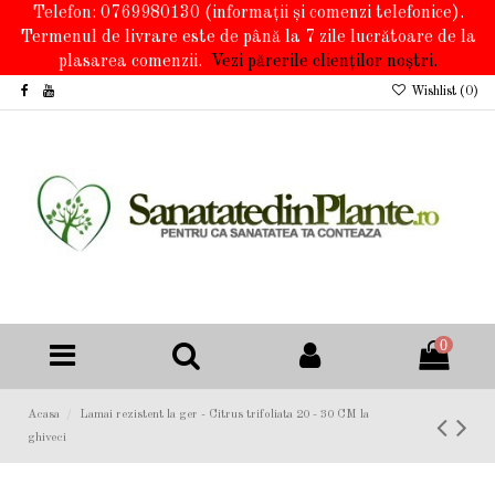
Telefon: 0769980130
(informații și comenzi telefonice).
Termenul de livrare este de până la 7 zile lucrătoare de la
plasarea comenzii.
Vezi părerile clienților noștri.
Wishlist (
0
)
0
Acasa
Lamai rezistent la ger - Citrus trifoliata 20 - 30 CM la
ghiveci