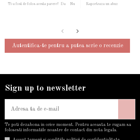
Ti-a fost de folos acesta parere?
Da
Nu
Raporteaza un abuz
Autentifica-te pentru a putea scrie o recenzie
Sign up to newsletter
Te poti dezabona in orice moment. Pentru aceasta te rugam sa
folosesti informatiile noastre de contact din nota legala.
Accept temenii si conditiile politicii de confidentialitate