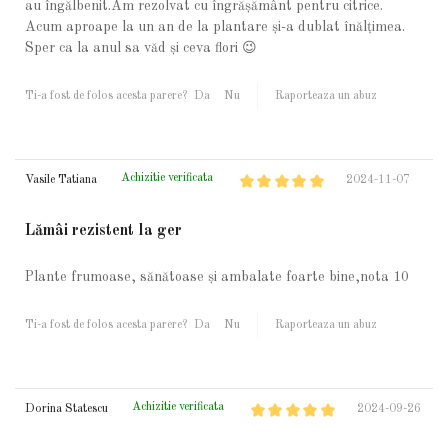
au îngălbenit.Am rezolvat cu îngrășământ pentru citrice.
Acum aproape la un an de la plantare și-a dublat înălțimea.
Sper ca la anul sa văd și ceva flori 😉
Ti-a fost de folos acesta parere?
Da
Nu
Raporteaza un abuz
Achizitie verificata
Vasile Tatiana
2024-11-07
Lămâi rezistent la ger
Plante frumoase, sănătoase și ambalate foarte bine,nota 10
Ti-a fost de folos acesta parere?
Da
Nu
Raporteaza un abuz
Achizitie verificata
Dorina Statescu
2024-09-26