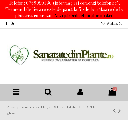
Telefon: 0769980130
(informații și comenzi telefonice).
Termenul de livrare este de până la 7 zile lucrătoare de la
plasarea comenzii.
Vezi părerile clienților noștri.
Wishlist (
0
)
0
Acasa
Lamai rezistent la ger - Citrus trifoliata 20 - 30 CM la
ghiveci