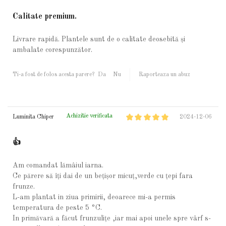
Calitate premium.
Livrare rapidă. Plantele sunt de o calitate deosebită și
ambalate corespunzător.
Ti-a fost de folos acesta parere?
Da
Nu
Raporteaza un abuz
Achizitie verificata
Luminita Chiper
2024-12-06
👍
Am comandat lămâiul iarna.
Ce părere să îți dai de un bețișor micuț,verde cu țepi fara
frunze.
L-am plantat in ziua primirii, deoarece mi-a permis
temperatura de peste 5 °C.
In primăvară a făcut frunzulițe ,iar mai apoi unele spre vârf s-