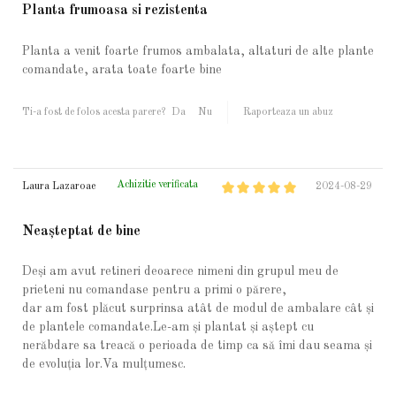
Planta frumoasa si rezistenta
Planta a venit foarte frumos ambalata, altaturi de alte plante
comandate, arata toate foarte bine
Ti-a fost de folos acesta parere?
Da
Nu
Raporteaza un abuz
Achizitie verificata
Laura Lazaroae
2024-08-29
Neașteptat de bine
Deși am avut retineri deoarece nimeni din grupul meu de
prieteni nu comandase pentru a primi o părere,
dar am fost plăcut surprinsa atât de modul de ambalare cât și
de plantele comandate.Le-am și plantat și aștept cu
nerăbdare sa treacă o perioada de timp ca să îmi dau seama și
de evoluția lor.Va mulțumesc.