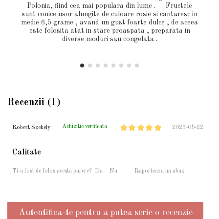
Polonia, fiind cea mai populara din lume . Fructele
sunt conice usor alungite de culoare rosie si cantaresc in
medie 6,5 grame , avand un gust foarte dulce , de aceea
este folosita atat in stare proaspata , preparata in
diverse moduri sau congelata .
Recenzii (1)
Achizitie verificata
Robert Szekely
2026-05-22
Calitate
Ti-a fost de folos acesta parere?
Da
Nu
Raporteaza un abuz
Autentifica-te pentru a putea scrie o recenzie