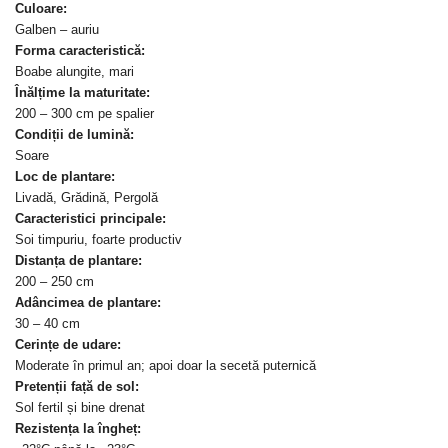
Culoare:
Galben – auriu
Forma caracteristică:
Boabe alungite, mari
Înălțime la maturitate:
200 – 300 cm pe spalier
Condiții de lumină:
Soare
Loc de plantare:
Livadă, Grădină, Pergolă
Caracteristici principale:
Soi timpuriu, foarte productiv
Distanța de plantare:
200 – 250 cm
Adâncimea de plantare:
30 – 40 cm
Cerințe de udare:
Moderate în primul an; apoi doar la secetă puternică
Pretenții față de sol:
Sol fertil și bine drenat
Rezistența la îngheț: