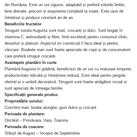
din România. Este un soi viguros, adaptabil și preferă solurile fertile,
bine drenate, precum și expunerea completă la soare. Este ușor de
întreținut și produce constant an de an.
Beneficiile fructelor
Strugurii soiului Augusta sunt mari, crocanți și dulci. Sunt bogați în
vitamina C, antioxidanți și fibre, fiind excelenți pentru consumul zilnic,
deserturi și platouri. Aspectul lor comercial îi face ideal și pentru
vânzare. Boabele mari sunt foarte apreciate de copii și de consumatorii
care preferă struguri crocanți.
Avantajele plantării în curte
Plantând Augusta în grădină, beneficiezi de un soi cu maturare timpurie,
productivitate ridicată și întreținere redusă. Este ideal pentru pergole,
oferind și o umbră decorativă. Strugurii sunt foarte atrăgători vizual și
sunt apreciați de întreaga familie.
Specificații generale produs
Proprietățile soiului:
Ciorchini mari; boabe alungite; gust dulce și crocant
Perioada de plantare:
Oricând – Primăvara, Vara, Toamna
Perioada de coacere:
Sfârșit de August – început de Septembrie