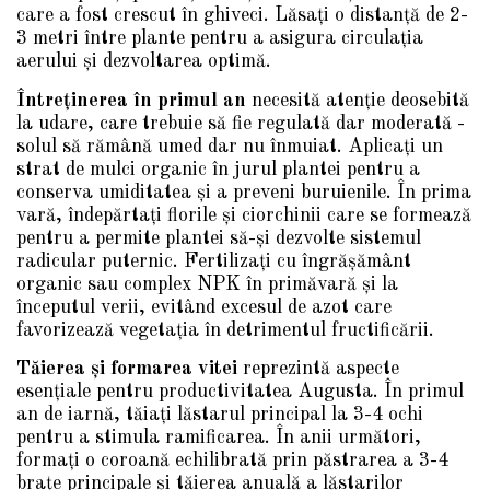
care a fost crescut în ghiveci. Lăsați o distanță de 2-
3 metri între plante pentru a asigura circulația
aerului și dezvoltarea optimă.
Întreținerea în primul an
necesită atenție deosebită
la udare, care trebuie să fie regulată dar moderată -
solul să rămână umed dar nu înmuiat. Aplicați un
strat de mulci organic în jurul plantei pentru a
conserva umiditatea și a preveni buruienile. În prima
vară, îndepărtați florile și ciorchinii care se formează
pentru a permite plantei să-și dezvolte sistemul
radicular puternic. Fertilizați cu îngrășământ
organic sau complex NPK în primăvară și la
începutul verii, evitând excesul de azot care
favorizează vegetația în detrimentul fructificării.
Tăierea și formarea vitei
reprezintă aspecte
esențiale pentru productivitatea Augusta. În primul
an de iarnă, tăiați lăstarul principal la 3-4 ochi
pentru a stimula ramificarea. În anii următori,
formați o coroană echilibrată prin păstrarea a 3-4
brațe principale și tăierea anuală a lăstarilor