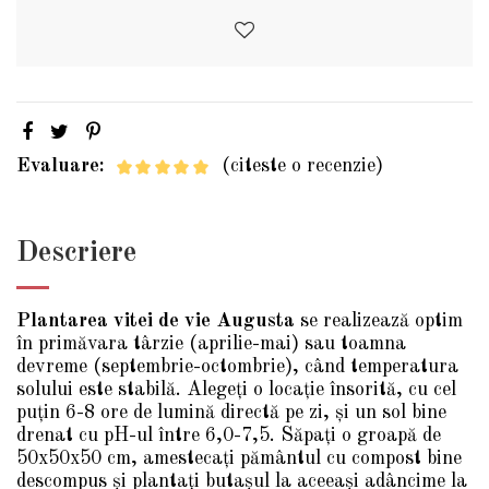
Evaluare:
(citeste o recenzie)
Descriere
Plantarea vitei de vie Augusta
se realizează optim
în primăvara târzie (aprilie-mai) sau toamna
devreme (septembrie-octombrie), când temperatura
solului este stabilă. Alegeți o locație însorită, cu cel
puțin 6-8 ore de lumină directă pe zi, și un sol bine
drenat cu pH-ul între 6,0-7,5. Săpați o groapă de
50x50x50 cm, amestecați pământul cu compost bine
descompus și plantați butașul la aceeași adâncime la