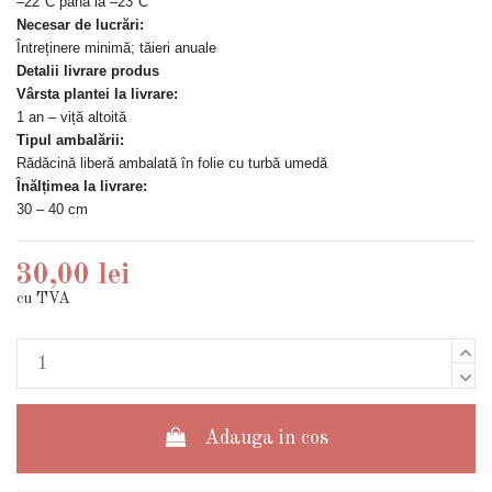
–22°C până la –23°C
Necesar de lucrări:
Întreținere minimă; tăieri anuale
Detalii livrare produs
Vârsta plantei la livrare:
1 an – viță altoită
Tipul ambalării:
Rădăcină liberă ambalată în folie cu turbă umedă
Înălțimea la livrare:
30 – 40 cm
30,00 lei
cu TVA
Adauga in cos