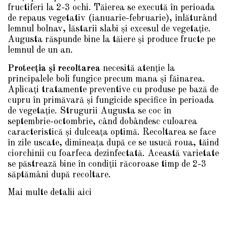
fructiferi la 2-3 ochi. Tăierea se execută în perioada
de repaus vegetativ (ianuarie-februarie), înlăturând
lemnul bolnav, lăstarii slabi și excesul de vegetație.
Augusta răspunde bine la tăiere și produce fructe pe
lemnul de un an.
Protecția și recoltarea
necesită atenție la
principalele boli fungice precum mana și făinarea.
Aplicați tratamente preventive cu produse pe bază de
cupru în primăvară și fungicide specifice în perioada
de vegetație. Strugurii Augusta se coc în
septembrie-octombrie, când dobândesc culoarea
caracteristică și dulceața optimă. Recoltarea se face
în zile uscate, dimineața după ce se usucă roua, tăind
ciorchinii cu foarfeca dezinfectată. Această varietate
se păstrează bine în condiții răcoroase timp de 2-3
săptămâni după recoltare.
Mai multe detalii aici