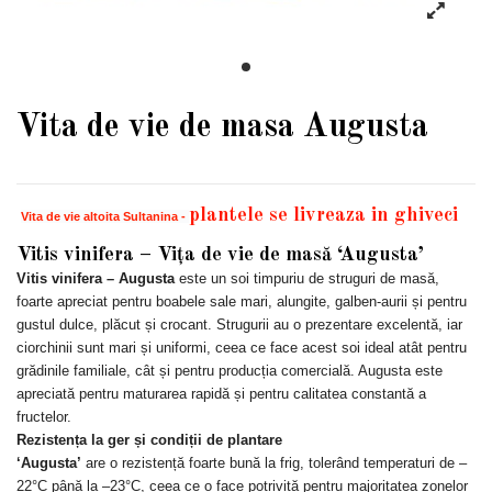
Vita de vie de masa Augusta
plantele se livreaza in ghiveci
Vita de vie altoita Sultanina -
Vitis vinifera – Vița de vie de masă ‘Augusta’
Vitis vinifera – Augusta
este un soi timpuriu de struguri de masă,
foarte apreciat pentru boabele sale mari, alungite, galben-aurii și pentru
gustul dulce, plăcut și crocant. Strugurii au o prezentare excelentă, iar
ciorchinii sunt mari și uniformi, ceea ce face acest soi ideal atât pentru
grădinile familiale, cât și pentru producția comercială. Augusta este
apreciată pentru maturarea rapidă și pentru calitatea constantă a
fructelor.
Rezistența la ger și condiții de plantare
‘Augusta’
are o rezistență foarte bună la frig, tolerând temperaturi de –
22°C până la –23°C, ceea ce o face potrivită pentru majoritatea zonelor