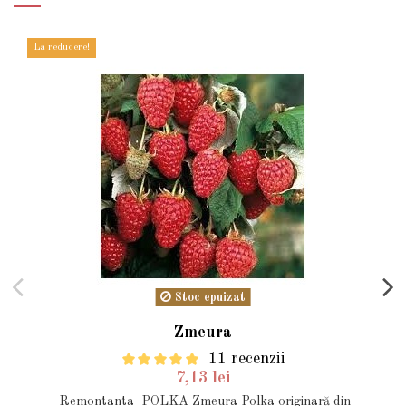
La reducere!
Stoc epuizat
Zmeura
11 recenzii
7,13 lei
Remontanta POLKA Zmeura Polka originară din