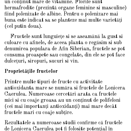
un conţinut mare de vitamine. Florile sunt
hermafrodite (prezintă organe feminine si masculine)
fiind polenizate de albine. Pentru o polenizare mai
buna este indicat sa se planteze mai multe varietăţi
(cel putin doua).
Fructele sunt lunguieţe si se aseamănă la gust si
culoare cu afinele, de aceea planta o regăsim si sub
denumirea populara de Afin Siberian, fructele se pot
consuma proaspete sau congelate, din ele se pot face
dulceţuri, siropuri, sucuri si vin.
Proprietăţile fructelor
Printre multe tipuri de fructe cu activitate
antioxidanta mare se număra si fructele de Lonicera
Caerulea. Numeroase cercetări arata ca fructele
mici si cu coaje groasa au un conţinut de polifeloni
(cei mai importanţi antioxidanţi) mai mare decât
fructele mari cu coaje subţire.
Rezultatele a numeroase studii confirme că fructele
de Lonicera Caerulea pot fi folosite potențial în