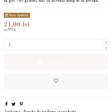
la ger -40 grade, dar in acelaşi timp si la seceta.
Stoc epuizat
21,00 lei
cu TVA
Adauga in cos
lonicera
fructe de padure
sanatate