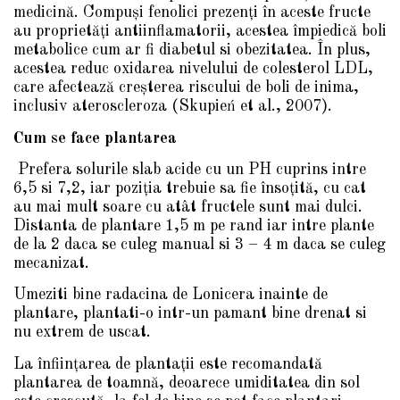
medicină. Compuși fenolici prezenți în aceste fructe
au proprietăţi antiinflamatorii, acestea împiedică boli
metabolice cum ar fi diabetul si obezitatea. În plus,
acestea reduc oxidarea nivelului de colesterol LDL,
care afectează creșterea riscului de boli de inima,
inclusiv ateroscleroza (Skupień et al
., 2007).
Cum se face plantarea
Prefera solurile slab acide cu un PH cuprins intre
6,5 si 7,2, iar poziţia trebuie sa fie însoţită, cu cat
au mai mult soare cu atât fructele sunt mai dulci.
Distanta de plantare 1,5 m pe rand iar intre plante
de la 2 daca se culeg manual si 3 – 4 m daca se culeg
mecanizat.
Umeziti bine radacina de Lonicera inainte de
plantare, plantati-o intr-un pamant bine drenat si
nu extrem de uscat.
La înfiinţarea de plantaţii este recomandată
plantarea de toamnă, deoarece umiditatea din sol