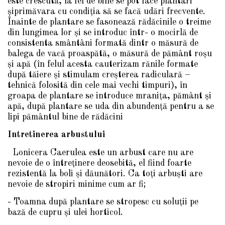
este crescută, la fel de bine se pot face plantari
şiprimăvara cu condiţia să se facă udări frecvente.
Înainte de plantare se fasonează rădăcinile o treime
din lungimea lor şi se introduc într- o mocirlă de
consistenta smântâni formată dintr o măsură de
balega de vacă proaspătă, o măsură de pământ roşu
şi apă (în felul acesta cauterizam rănile formate
după tăiere şi stimulam creşterea radiculară –
tehnică folosită din cele mai vechi timpuri), în
groapa de plantare se introduce mraniţa, pământ şi
apă, după plantare se uda din abundenţă pentru a se
lipi pământul bine de rădăcini
Intretinerea arbustului
Lonicera Caerulea este un arbust care nu are
nevoie de o întreţinere deosebită, el fiind foarte
rezistentă la boli şi dăunători. Ca toţi arbuşti are
nevoie de stropiri minime cum ar fi;
- Toamna după plantare se stropesc cu soluţii pe
bază de cupru şi ulei horticol.