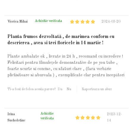
Achizitie verificata
Viorica Mihai
2024-03-20
Planta frumos dezvoltată , de marimea conform cu
descrierea , avea si trei floricele in 14 martie !
Plante ambalate ok , livrate in 24 h , recomand cu incredere !
Felicitari pentru filmulețele demonstrative de pe you tube ,
foarte scurte si concise, cu sfaturi clare , (fara vorbărie
plictisitoare si abureala ) , exemplificate clar pentru începători
Ti-a fost de folos acesta parere?
Da
Nu
Raporteaza un abuz
Achizitie
Irina
2023-12-
verificata
Sucholotiuc
14