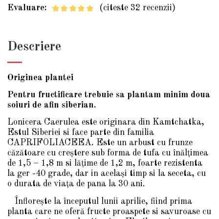
Evaluare:
(citeste 32 recenzii)
Descriere
Originea plantei
Pentru fructificare trebuie sa plantam minim doua
soiuri de afin siberian.
Lonicera Caerulea este originara din Kamtchatka,
Estul Siberiei si face parte din familia
CAPRIFOLIACEEA. Este un arbust cu frunze
căzătoare cu creştere sub forma de tufa cu înălţimea
de 1,5 – 1,8 m si lăţime de 1,2 m, foarte rezistenta
la ger -40 grade, dar in acelaşi timp si la seceta, cu
o durata de viaţa de pana la 30 ani.
Înfloreşte la începutul lunii aprilie, fiind prima
planta care ne oferă fructe proaspete si savuroase cu