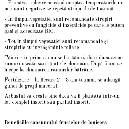
- Primăvara devreme când noaptea temperaturile nu
mai sunt negative se repetă stropirile de toamnă.
- În timpul vegetaţiei sunt recomandate stropiri
preventive cu fungicide şi insecticide pe care le putem
găsi şi acreditate BIO.
- Tot în timpul vegetaţiei sunt recomandate şi
stropirile cu îngrăşăminte foliare
Tăieri – in primi an nu se fac tăieri, doar daca avem
ramuri uscate sau rănite le eliminam. După 5 ani se
începe la eliminarea ramurilor bătrâne.
Fertilizare – la fiecare 2 – 3 ani toamna se adaugă
gunoi de grajd macerat.
Arbustul va creste bine daca va fi plantata intr-un
loc complet insorit sau partial insorit.
Beneficiile consumului fructelor de lonicera