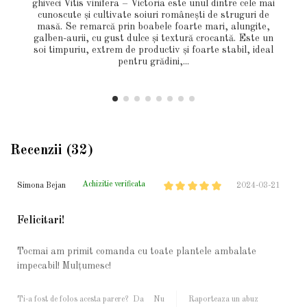
ghiveci Vitis vinifera – Victoria este unul dintre cele mai
cunoscute și cultivate soiuri românești de struguri de
masă. Se remarcă prin boabele foarte mari, alungite,
galben-aurii, cu gust dulce și textură crocantă. Este un
soi timpuriu, extrem de productiv și foarte stabil, ideal
pentru grădini,...
Recenzii (32)
Achizitie verificata
Simona Bejan
2024-03-21
Felicitari!
Tocmai am primit comanda cu toate plantele ambalate
impecabil! Mulțumesc!
Ti-a fost de folos acesta parere?
Da
Nu
Raporteaza un abuz