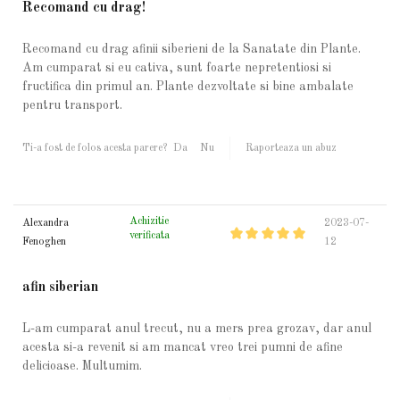
Recomand cu drag!
Recomand cu drag afinii siberieni de la Sanatate din Plante.
Am cumparat si eu cativa, sunt foarte nepretentiosi si
fructifica din primul an. Plante dezvoltate si bine ambalate
pentru transport.
Ti-a fost de folos acesta parere?
Da
Nu
Raporteaza un abuz
Achizitie
Alexandra
2023-07-
verificata
Fenoghen
12
afin siberian
L-am cumparat anul trecut, nu a mers prea grozav, dar anul
acesta si-a revenit si am mancat vreo trei pumni de afine
delicioase. Multumim.