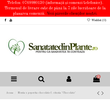
Telefon: 0769980130
(informații și comenzi telefonice).
Termenul de livrare este de până la 7 zile lucrătoare de la
plasarea comenzii.
Vezi părerile clienților noștri.
Wishlist (
0
)
0
Acasa
Menta x peperita chocolate f. citrata "Chocolate"