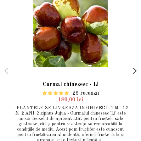
Curmal chinezesc - Li
26 recenzii
180,00 lei
PLANTELE SE LIVREAZA IN GHIVECI 1 M - 1.2
M 2 ANI Ziziphus Jujua - Curmalul chinezesc 'Li' este
un soi deosebit de apreciat atât pentru fructele sale
gustoase, cât și pentru rezistența sa remarcabilă la
condițiile de mediu. Acest pom fructifer este cunoscut
pentru fructificarea abundentă, oferind fructe dulci și
aromate, cu o textură plăcută și...