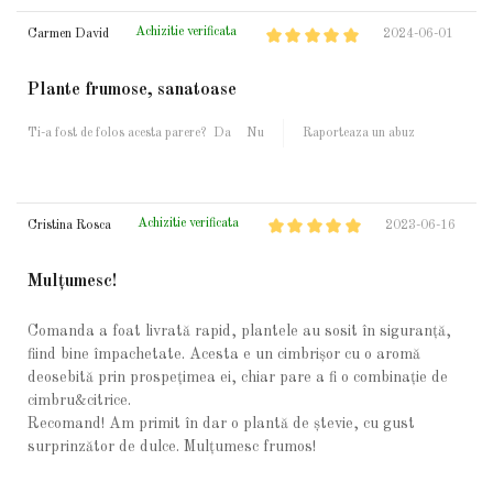
Achizitie verificata
Carmen David
2024-06-01
Plante frumose, sanatoase
Ti-a fost de folos acesta parere?
Da
Nu
Raporteaza un abuz
Achizitie verificata
Cristina Rosca
2023-06-16
Mulțumesc!
Comanda a foat livrată rapid, plantele au sosit în siguranță,
fiind bine împachetate. Acesta e un cimbrișor cu o aromă
deosebită prin prospețimea ei, chiar pare a fi o combinație de
cimbru&citrice.
Recomand! Am primit în dar o plantă de ștevie, cu gust
surprinzător de dulce. Mulțumesc frumos!