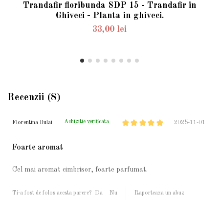
Trandafir floribunda SDP 15 - Trandafir in
Ghiveci - Planta in ghiveci.
33,00 lei
Recenzii (8)
Achizitie verificata
Florentina Bulai
2025-11-01
Foarte aromat
Cel mai aromat cimbrisor, foarte parfumat.
Ti-a fost de folos acesta parere?
Da
Nu
Raporteaza un abuz