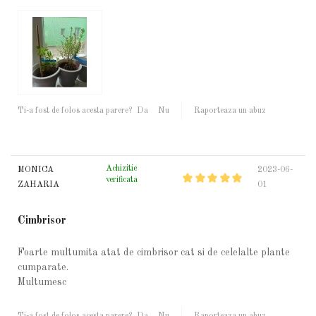
Ti-a fost de folos acesta parere?
Da
Nu
Raporteaza un abuz
Achizitie
MONICA
2023-06-
verificata
ZAHARIA
01
Cimbrisor
Foarte multumita atat de cimbrisor cat si de celelalte plante
cumparate.
Multumesc