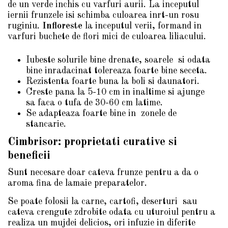
de un verde inchis cu varfuri aurii. La inceputul
iernii frunzele isi schimba culoarea inrt-un rosu
ruginiu.
Infloreste
la inceputul verii, formand in
varfuri buchete de flori mici de culoarea liliacului.
Iubeste solurile bine drenate, soarele si odata
bine inradacinat tolereaza foarte bine seceta.
Rezistenta foarte buna la boli si daunatori.
Creste pana la 5-10 cm in inaltime si ajunge
sa faca o tufa de 30-60 cm latime.
Se adapteaza foarte bine in zonele de
stancarie.
Cimbrisor: proprietati curative si
beneficii
Sunt necesare doar cateva frunze pentru a da o
aroma fina de lamaie preparatelor.
Se poate folosii la carne, cartofi, deserturi sau
cateva crengute zdrobite odata cu uturoiul pentru a
realiza un mujdei delicios, ori infuzie in diferite