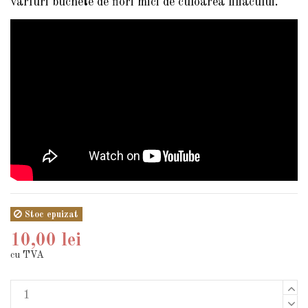
varfuri buchete de flori mici de culoarea liliacului.
Stoc epuizat
10,00 lei
cu TVA