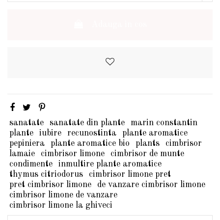
Adauga in cos
sanatate
sanatate din plante
marin constantin
plante
iubire
recunostinta
plante aromatice
pepiniera
plante aromatice bio
plants
cimbrisor
lamaie
cimbrisor limone
cimbrisor de munte
condimente
inmultire plante aromatice
thymus citriodorus
cimbrisor limone pret
pret cimbrisor limone
de vanzare cimbrisor limone
cimbrisor limone de vanzare
cimbrisor limone la ghiveci