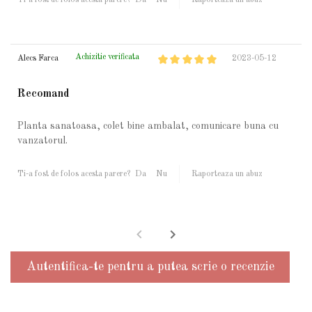
Ti-a fost de folos acesta parere?
Da
Nu
Raporteaza un abuz
Achizitie verificata
Alecs Farca
2023-05-12
Recomand
Planta sanatoasa, colet bine ambalat, comunicare buna cu
vanzatorul.
Ti-a fost de folos acesta parere?
Da
Nu
Raporteaza un abuz
Autentifica-te pentru a putea scrie o recenzie