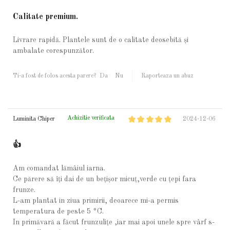
Calitate premium.
Livrare rapidă. Plantele sunt de o calitate deosebită și
ambalate corespunzător.
Ti-a fost de folos acesta parere?
Da
Nu
Raporteaza un abuz
Achizitie verificata
Luminita Chiper
2024-12-06
👍
Am comandat lămâiul iarna.
Ce părere să îți dai de un bețișor micuț,verde cu țepi fara
frunze.
L-am plantat in ziua primirii, deoarece mi-a permis
temperatura de peste 5 °C.
In primăvară a făcut frunzulițe ,iar mai apoi unele spre vârf s-