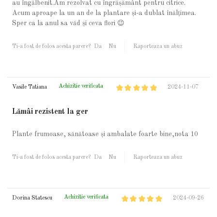
au îngălbenit.Am rezolvat cu îngrășământ pentru citrice.
Acum aproape la un an de la plantare și-a dublat înălțimea.
Sper ca la anul sa văd și ceva flori 😉
Ti-a fost de folos acesta parere?
Da
Nu
Raporteaza un abuz
Achizitie verificata
Vasile Tatiana
2024-11-07
Lămâi rezistent la ger
Plante frumoase, sănătoase și ambalate foarte bine,nota 10
Ti-a fost de folos acesta parere?
Da
Nu
Raporteaza un abuz
Achizitie verificata
Dorina Statescu
2024-09-26