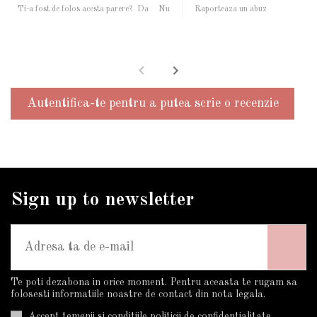
Ti-a fost de folos acesta parere?
Da
Nu
Raporteaza un abuz
Autentifica-te pentru a putea scrie o recenzie
Sign up to newsletter
Te poti dezabona in orice moment. Pentru aceasta te rugam sa
folosesti informatiile noastre de contact din nota legala.
Accept temenii si conditiile politicii de confidentialitate