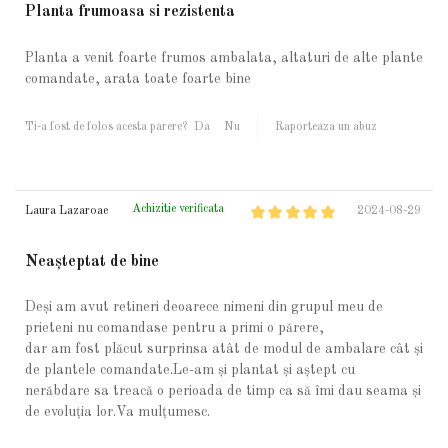
Planta frumoasa si rezistenta
Planta a venit foarte frumos ambalata, altaturi de alte plante
comandate, arata toate foarte bine
Ti-a fost de folos acesta parere?
Da
Nu
Raporteaza un abuz
Achizitie verificata
Laura Lazaroae
2024-08-29
Neașteptat de bine
Deși am avut retineri deoarece nimeni din grupul meu de
prieteni nu comandase pentru a primi o părere,
dar am fost plăcut surprinsa atât de modul de ambalare cât și
de plantele comandate.Le-am și plantat și aștept cu
nerăbdare sa treacă o perioada de timp ca să îmi dau seama și
de evoluția lor.Va mulțumesc.