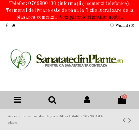
Telefon: 0769980130
(informații și comenzi telefonice).
Termenul de livrare este de până la 7 zile lucrătoare de la
plasarea comenzii.
Vezi părerile clienților noștri.
Wishlist (
0
)
0
Acasa
Lamai rezistent la ger - Citrus trifoliata 20 - 30 CM la
ghiveci