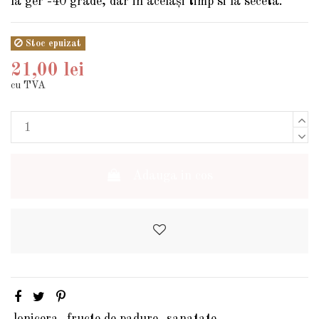
la ger -40 grade, dar in acelaşi timp si la seceta.
Stoc epuizat
21,00 lei
cu TVA
Adauga in cos
lonicera
fructe de padure
sanatate