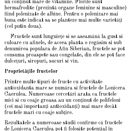
un conţinut mare de vitamine. Florile sunt
hermafrodite (prezintă organe feminine si masculine)
fiind polenizate de albine. Pentru o polenizare mai
buna este indicat sa se planteze mai multe varietăţi
(cel putin doua).
Fructele sunt lunguieţe si se aseamănă la gust si
culoare cu afinele, de aceea planta o regăsim si sub
denumirea populara de Afin Siberian, fructele se pot
consuma proaspete sau congelate, din ele se pot face
dulceţuri, siropuri, sucuri si vin.
Proprietăţile fructelor
Printre multe tipuri de fructe cu activitate
antioxidanta mare se număra si fructele de Lonicera
Caerulea. Numeroase cercetări arata ca fructele
mici si cu coaje groasa au un conţinut de polifeloni
(cei mai importanţi antioxidanţi) mai mare decât
fructele mari cu coaje subţire.
Rezultatele a numeroase studii confirme că fructele
de Lonicera Caerulea pot fi folosite potențial în