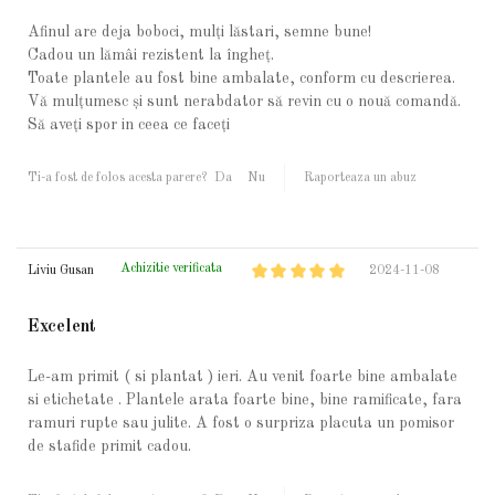
Afinul are deja boboci, mulți lăstari, semne bune!
Cadou un lămâi rezistent la îngheț.
Toate plantele au fost bine ambalate, conform cu descrierea.
Vă mulțumesc și sunt nerabdator să revin cu o nouă comandă.
Să aveți spor in ceea ce faceți
Ti-a fost de folos acesta parere?
Da
Nu
Raporteaza un abuz
Achizitie verificata
Liviu Gusan
2024-11-08
Excelent
Le-am primit ( si plantat ) ieri. Au venit foarte bine ambalate
si etichetate . Plantele arata foarte bine, bine ramificate, fara
ramuri rupte sau julite. A fost o surpriza placuta un pomisor
de stafide primit cadou.