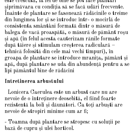
este crescută, la fel de bine se pot face plantari
şiprimăvara cu condiţia să se facă udări frecvente.
Înainte de plantare se fasonează rădăcinile o treime
din lungimea lor şi se introduc într- o mocirlă de
consistenta smântâni formată dintr o măsură de
balega de vacă proaspătă, o măsură de pământ roşu
şi apă (în felul acesta cauterizam rănile formate
după tăiere şi stimulam creşterea radiculară –
tehnică folosită din cele mai vechi timpuri), în
groapa de plantare se introduce mraniţa, pământ şi
apă, după plantare se uda din abundenţă pentru a se
lipi pământul bine de rădăcini
Intretinerea arbustului
Lonicera Caerulea este un arbust care nu are
nevoie de o întreţinere deosebită, el fiind foarte
rezistentă la boli şi dăunători. Ca toţi arbuşti are
nevoie de stropiri minime cum ar fi;
- Toamna după plantare se stropesc cu soluţii pe
bază de cupru şi ulei horticol.