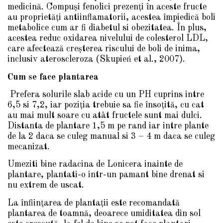
medicină. Compuși fenolici prezenți în aceste fructe
au proprietăţi antiinflamatorii, acestea împiedică boli
metabolice cum ar fi diabetul si obezitatea. În plus,
acestea reduc oxidarea nivelului de colesterol LDL,
care afectează creșterea riscului de boli de inima,
inclusiv ateroscleroza (Skupień et al
., 2007).
Cum se face plantarea
Prefera solurile slab acide cu un PH cuprins intre
6,5 si 7,2, iar poziţia trebuie sa fie însoţită, cu cat
au mai mult soare cu atât fructele sunt mai dulci.
Distanta de plantare 1,5 m pe rand iar intre plante
de la 2 daca se culeg manual si 3 – 4 m daca se culeg
mecanizat.
Umeziti bine radacina de Lonicera inainte de
plantare, plantati-o intr-un pamant bine drenat si
nu extrem de uscat.
La înfiinţarea de plantaţii este recomandată
plantarea de toamnă, deoarece umiditatea din sol