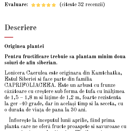
Evaluare:
(citeste 32 recenzii)
Descriere
Originea plantei
Pentru fructificare trebuie sa plantam minim doua
soiuri de afin siberian.
Lonicera Caerulea este originara din Kamtchatka,
Estul Siberiei si face parte din familia
CAPRIFOLIACEEA. Este un arbust cu frunze
căzătoare cu creştere sub forma de tufa cu înălţimea
de 1,5 – 1,8 m si lăţime de 1,2 m, foarte rezistenta
la ger -40 grade, dar in acelaşi timp si la seceta, cu
o durata de viaţa de pana la 30 ani.
Înfloreşte la începutul lunii aprilie, fiind prima
planta care ne oferă fructe proaspete si savuroase cu