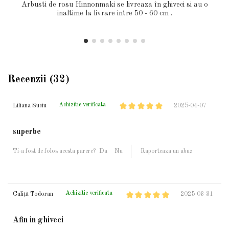
Arbusti de rosu Hinnonmaki se livreaza în ghiveci si au o
inaltime la livrare intre 50 - 60 cm .
Recenzii (32)
Achizitie verificata
Liliana Suciu
2025-04-07
superbe
Ti-a fost de folos acesta parere?
Da
Nu
Raporteaza un abuz
Achizitie verificata
Culiță Todoran
2025-03-31
Afin in ghiveci