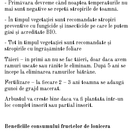
- Primăvara devreme când noaptea temperaturile nu
mai sunt negative se repetă stropirile de toamnă.
- În timpul vegetaţiei sunt recomandate stropiri
preventive cu fungicide şi insecticide pe care le putem
găsi şi acreditate BIO.
- Tot în timpul vegetaţiei sunt recomandate şi
stropirile cu îngrăşăminte foliare
Tăieri – in primi an nu se fac tăieri, doar daca avem
ramuri uscate sau rănite le eliminam. După 5 ani se
începe la eliminarea ramurilor bătrâne.
Fertilizare – la fiecare 2 – 3 ani toamna se adaugă
gunoi de grajd macerat.
Arbustul va creste bine daca va fi plantata intr-un
loc complet insorit sau partial insorit.
Beneficiile consumului fructelor de lonicera