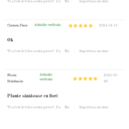
Ti-a fost de folos acesta parere?
Da
Nu
Raporteaza un abuz
Achizitie verificata
Carmen Piscu
2024-04-13
Ok
Ti-a fost de folos acesta parere?
Da
Nu
Raporteaza un abuz
Achizitie
Florin
2024-03-
verificata
Brindusoiu
28
Plante sănătoase cu flori
Ti-a fost de folos acesta parere?
Da
Nu
Raporteaza un abuz