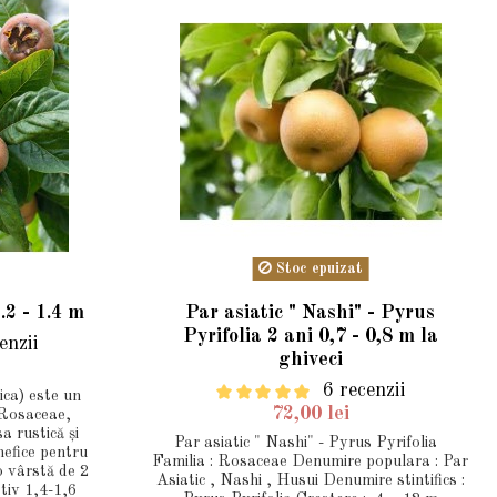
Stoc epuizat
2 - 1.4 m
Par asiatic " Nashi" - Pyrus
Pyrifolia 2 ani 0,7 - 0,8 m la
enzii
ghiveci
6 recenzii
ca) este un
72,00 lei
a Rosaceae,
a rustică și
Par asiatic " Nashi" - Pyrus Pyrifolia
nefice pentru
Familia : Rosaceae Denumire populara : Par
o vârstă de 2
Asiatic , Nashi , Husui Denumire stintifics :
ativ 1,4-1,6