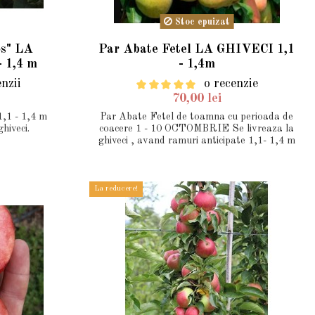
Stoc epuizat
os" LA
Par Abate Fetel LA GHIVECI 1,1
- 1,4 m
- 1,4m
enzii
o recenzie
70,00 lei
1,1 - 1,4 m
Par Abate Fetel de toamna cu perioada de
ghiveci.
coacere 1 - 10 OCTOMBRIE Se livreaza la
ghiveci , avand ramuri anticipate 1,1- 1,4 m
La reducere!