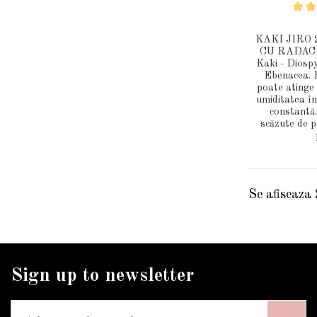
KAKI JIRO 
CU RADACIN
Kaki - Diospy
Ebenacea. K
poate atinge
umiditatea în
constantă.
scăzute de p
Se afiseaza
Sign up to newsletter