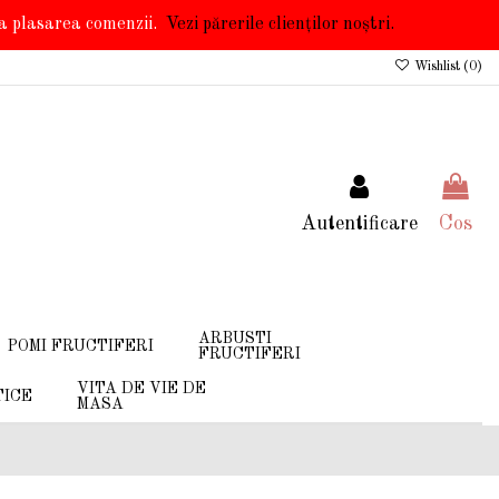
 la plasarea comenzii.
Vezi părerile clienților noștri.
Wishlist (
0
)
Autentificare
Cos
ARBUSTI
POMI FRUCTIFERI
FRUCTIFERI
VITA DE VIE DE
TICE
MASA