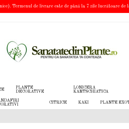
onice). Termenul de livrare este de până la 7 zile lucrătoare de
PLANTE
LONICERA
CE
DECORATIVE
KAMTSCHIATICA
NDAFIRI
CITRICE
KAKI
PLANTE EXO
ORATIVI