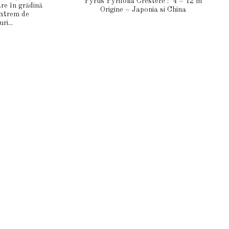
Pyrus Pyrifolia Crestere : 4 – 12 m
are în grădină
Origine – Japonia si China
 extrem de
ri...