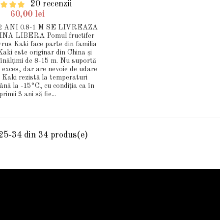
20 recenzii
60,00 lei
2 ANI 0.8-1 M SE LIVREAZA
A LIBERA Pomul fructifer
rus Kaki face parte din familia
aki este originar din China și
 înălțimi de 8-15 m. Nu suportă
 exces, dar are nevoie de udare
 Kaki rezistă la temperaturi
ână la -15°C, cu condiția ca în
primii 3 ani să fie...
 25-34 din 34 produs(e)