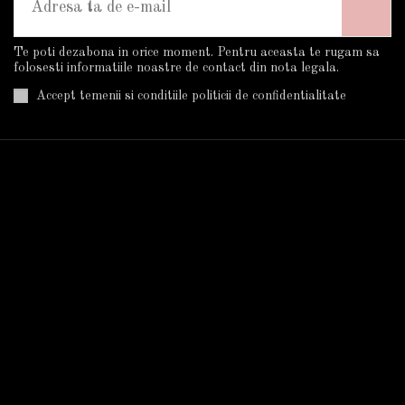
Te poti dezabona in orice moment. Pentru aceasta te rugam sa
folosesti informatiile noastre de contact din nota legala.
Accept temenii si conditiile politicii de confidentialitate
Informatii
Plata Si Livrarea
Cum Cumpar?
Termeni Si Conditii
Politica De Confidentialitate
Despre Noi
Autorizatii
Informatii GDPR