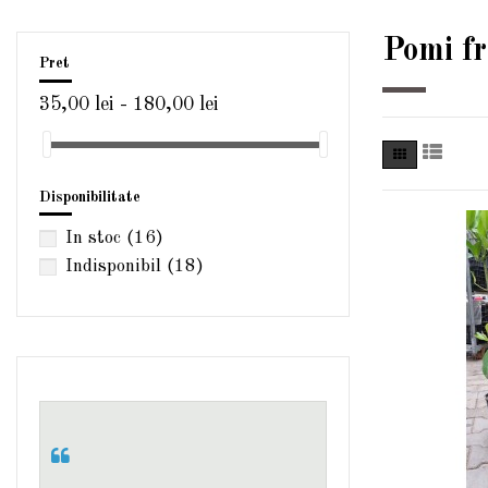
Pomi fr
Pret
35,00 lei - 180,00 lei
Disponibilitate
In stoc
(16)
Indisponibil
(18)
Am comandat un dafin si un
mosmon acum vreo doua
saptamani. Chiar cand ma
gandeam ca nu mai sosesc, am fost
sunata de un domn dragut, care mi-
a explicat ca dafinul s-a rupt la
transport, motiv pentru care
curierul a returnat din proprie
initiativa pomisorii. Dafinul a fost