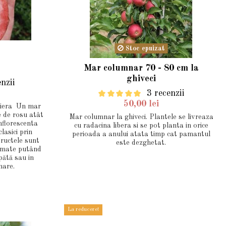
Stoc epuizat
e
Mar columnar 70 - 80 cm la
ghiveci
enzii
3 recenzii
50,00 lei
liera Un mar
e de rosu atât
Mar columnar la ghiveci. Plantele se livreaza
Inflorescenta
cu radacina libera si se pot planta in orice
lasici prin
perioada a anului atata timp cat pamantul
Fructele sunt
este dezghetat.
romate putând
pătă sau in
nare.
La reducere!