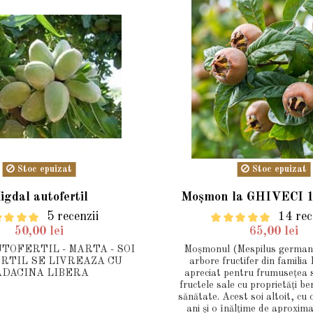
Stoc epuizat
Stoc epuizat
igdal autofertil
Moșmon la GHIVECI 1.
5 recenzii
14 rec
50,00 lei
65,00 lei
TOFERTIL - MARTA - SOI
Moșmonul (Mespilus germani
RTIL SE LIVREAZA CU
arbore fructifer din famili
ADACINA LIBERA
apreciat pentru frumusețea s
fructele sale cu proprietăți be
sănătate. Acest soi altoit, cu 
ani și o înălțime de aproxim