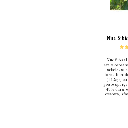
Read More
Nuc Sibis
Nuc Sibisel
are o coroan
schelet sun
formatiuni d
(14,5gr) cu 
poate sparge
48% din gre
coacere, sfa