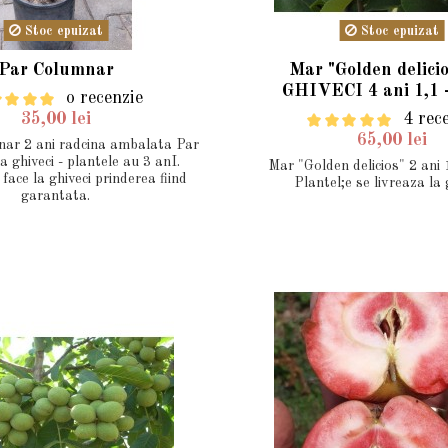
Stoc epuizat
Stoc epuizat
Par Columnar
Mar "Golden delici
GHIVECI 4 ani 1,1 
o recenzie
35,00 lei
4 rec
65,00 lei
r 2 ani radcina ambalata Par
a ghiveci - plantele au 3 anI.
Mar "Golden delicios" 2 ani 
face la ghiveci prinderea fiind
Plantel;e se livreaza la 
garantata.