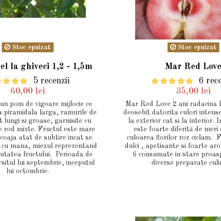
Stoc epuizat
Stoc epuizat
el la ghiveci 1,2 - 1,5m
Mar Red Lov
5 recenzii
6 rec
60,00 lei
35,00 lei
 un pom de vigoare mijlocie ce
Mar Red Love 2 ani radacina 
a piramidala larga, ramurile de
deosebit datorita culori intens
t lungi si groase, garnisite cu
la exterior cat si la interior. 
e rod mixte. Fructul este mare
este foarte diferită de meri c
coaja atat de subtire incat se
culoarea florilor roz ciclam. 
 cu mana, miezul reprezentand
dulci , apetisante si foarte a
utatea fructului. Perioada de
fi consumate in stare proas
rsitul lui septembrie, inceputul
diverse preparate culi
lui octombrie.