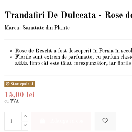
Trandafiri De Dulceata - Rose d
Marca:
Sanatate din Plante
Rose de Rescht
a fost descoperit în Persia în se
Florile sunt extrem de parfumate, cu parfum clasic
atâta timp cât este tăiat corespunzător, iar floril
Stoc epuizat
15,00 lei
cu TVA
Adauga in cos