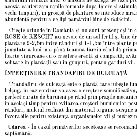
smântâni formată dintr o măsură de balegă de vacă pro
acesta cauterizăm rănile formate după tăiere şi stimulă
vechi timpuri), în groapă de plantare se introduce mra
abundenţă pentru a se lipi pământul bine de rădăcini.
Creşte oriunde în România şi nu sunt pretenţioşi în cee
ROSE de RESCHT au nevoie de un sol fertil şi bine dre
plantare 2-2,5m între rânduri şi 1-1,5m între plante p
jumătate a luni mai până toamna târziu când dă prima 
foarte viguroase cu o creştere erectă şi compactă, având
solitare în plantaţii sau în grupuri, pentru garduri vii.
ÎNTREŢINERE TRANDAFIRI DE DULCEAŢĂ
Trandafirul de dulceaţă este o plantă care iubeşte lumi
belşug, în caz contrar va avea o creştere semnificativă, d
perfect curate de buruieni pe rând prin praşile mecanic
în acelaşi timp pentru evitarea creşteri buruienilor p
rânduri, mulciul realizat din material organic susţine a
favorabile pentru existenţa organismelor vii și putrezin
Udarea
- În cazul primăverilor secetoase se recomanda
săptămână.