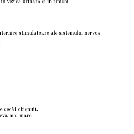
în vezică urinară şi în rinichi
uternice stimulatoare ale sistemului nervos
.
e decât obișnuit.
ceva mai mare.