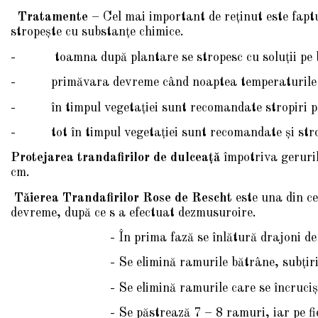
Tratamente
– Cel mai important de reţinut este faptu
stropeşte cu substanţe chimice.
-
toamna după plantare se stropesc cu soluţii pe b
-
primăvara devreme când noaptea temperaturile n
-
în timpul vegetaţiei sunt recomandate stropiri p
-
tot în timpul vegetaţiei sunt recomandate şi stro
Protejarea trandafirilor de dulceaţă
împotriva geruril
cm.
Tăierea Trandafirilor Rose de Rescht
este una din ce
devreme, după ce s a efectuat dezmusuroire.
- În prima fază se înlătură drajoni de pe
- Se elimină ramurile bătrâne, subţiri, usc
- Se elimină ramurile care se încruciş
- Se păstrează 7 – 8 ramuri, iar pe fiecare r