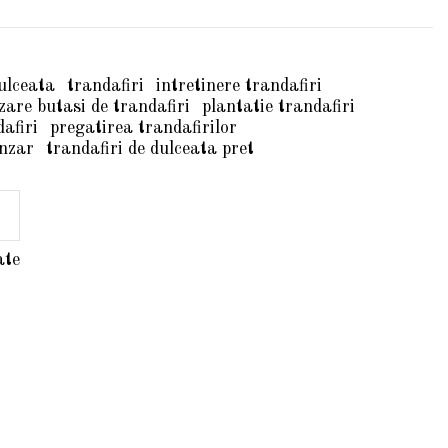
dulceata
trandafiri
intretinere trandafiri
zare butasi de trandafiri
plantatie trandafiri
dafiri
pregatirea trandafirilor
anzar
trandafiri de dulceata pret
ate