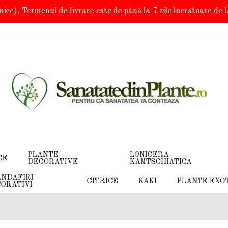
onice). Termenul de livrare este de până la 7 zile lucrătoare de
PLANTE
LONICERA
CE
DECORATIVE
KAMTSCHIATICA
NDAFIRI
CITRICE
KAKI
PLANTE EXO
ORATIVI