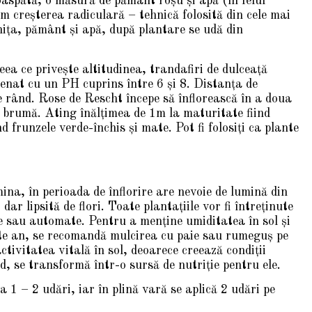
aspătă, o măsură de pământ roşu şi apă (în felul
m creşterea radiculară – tehnică folosită din cele mai
niţa, pământ şi apă, după plantare se udă din
a ce priveşte altitudinea, trandafiri de dulceaţă
nat cu un PH cuprins între 6 şi 8. Distanţa de
e rând. Rose de Rescht începe să înflorească în a doua
brumă. Ating înălţimea de 1m la maturitate fiind
 frunzele verde-închis şi mate. Pot fi folosiţi ca plante
na, în perioada de înflorire are nevoie de lumină din
ar lipsită de flori. Toate plantaţiile vor fi întreţinute
e sau automate. Pentru a menţine umiditatea în sol şi
este an, se recomandă mulcirea cu paie sau rumeguş pe
ctivitatea vitală în sol, deoarece creează condiții
d, se transformă într-o sursă de nutriţie pentru ele.
 1 – 2 udări, iar în plină vară se aplică 2 udări pe