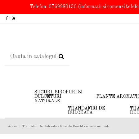
Telefon: 0769980130
(informații și comenzi telef
SUCURI, SIROPURI SI
DULCETURI
PLANTE AROMATI
NATURALE
TRANDAFIRI DE
TRA
DULCEATA
DEC
Acasa
Trandafiri De Dulceata - Rose de Rescht cu radacina nuda