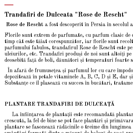
Trandafiri de Dulceata "Rose de Rescht"
Rose de Rescht
a fost descoperit în Persia în secolu
Florile sunt extrem de parfumate, cu parfum clasic de 
timp cât este tăiat corespunzător, iar florile sunt reco
parfumului fabulos, trandafirul Rose de Rescht este per
uleiurilor, etc. Trandafiri produşi de noi sunt altoiţi p
deosebită faţă de boli, dăunători şi temperaturi foarte 
În afară de frumuseţea şi parfumul lor cu care împodob
depozitează în petale vitaminele A, B, C, D şi E, dar şi 
Substanţe ce îl plasează cu succes în bucătari, tratame
PLANTARE TRANDAFIRI DE DULCEAŢĂ
La înfiinţarea de plantaţii este recomandată planta
crescută, la fel de bine se pot face plantări şi primăvar
plantare se fasonează rădăcinile o treime din lungimea l