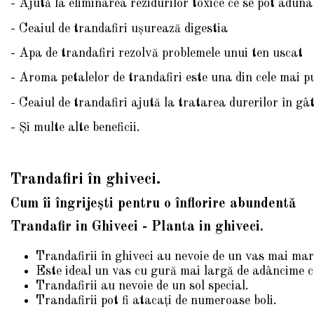
- Ajută la eliminarea rezidurilor toxice ce se pot aduna 
- Ceaiul de trandafiri uşurează digestia
- Apa de trandafiri rezolvă problemele unui ten uscat
- Aroma petalelor de trandafiri este una din cele mai p
- Ceaiul de trandafiri ajută la tratarea durerilor în gâ
t
- Şi multe alte beneficii.
Trandafiri în ghiveci.
Cum îi îngrijești pentru o înflorire abundentă
Trandafir in Ghiveci - Planta in ghiveci.
Trandafirii în ghiveci au nevoie de un vas mai mar
Este ideal un vas cu gură mai largă de adâncime 
Trandafirii au nevoie de un sol special.
Trandafirii pot fi atacați de numeroase boli.