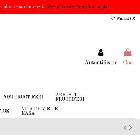
 la plasarea comenzii.
Vezi părerile clienților noștri.
Wishlist (
0
)
Autentificare
Cos
ARBUSTI
POMI FRUCTIFERI
FRUCTIFERI
VITA DE VIE DE
TICE
MASA