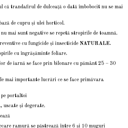
l că trandafirul de dulceaţă o dată îmbobocit nu se mai
ază de cupru şi ulei horticol.
u mai sunt negative se repetă stropirile de toamnă.
reventive cu fungicide şi insecticide
NATURALE.
pirile cu îngrăşăminte foliare.
or de iarnă se face prin bilonare cu pământ 25 – 30
le mai importante lucrări ce se face primăvara
 portaltoi
ate şi degerate.
ează
amură se păstrează între 6 şi 10 muguri