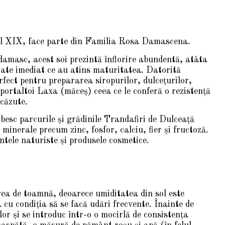
l al XIX, face parte din Familia Rosa Damascena.
damasc, acest soi prezintă înflorire abundentă, atâta
ltate imediat ce au atins maturitatea. Datorită
fect pentru prepararea siropurilor, dulceţurilor,
e portaltoi Laxa (măceş) ceea ce le conferă o rezistenţă
scăzute.
esc parcurile şi grădinile Trandafiri de Dulceaţă
minerale precum zinc, fosfor, calciu, fier şi fructoză.
ntele naturiste şi produsele cosmetice.
rea de toamnă, deoarece umiditatea din sol este
a cu condiţia să se facă udări frecvente. Înainte de
or şi se introduc într-o o mocirlă de consistenţa