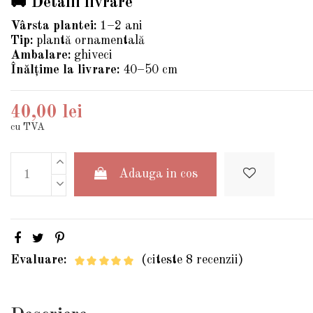
🚚 Detalii livrare
Vârsta plantei:
1–2 ani
Tip:
plantă ornamentală
Ambalare:
ghiveci
Înălțime la livrare:
40–50 cm
40,00 lei
cu TVA
Adauga in cos
Evaluare:
(citeste 8 recenzii)