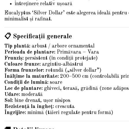
întreținere relativ ușoară
Eucalyptus ‘Silver Dollar’ este alegerea ideală pentru 
minimalist și rafinat.
📋 Specificații generale
Tip plantă:
arbust / arbore ornamental
Perioada de plantare:
Primăvara – Vara
Frunziș:
persistent (în condiții protejate)
Culoare frunze:
argintiu-albăstrui
Forma frunzelor:
rotundă („silver dollar”)
Înălțime la maturitate:
200–500 cm (controlabilă prin
Condiții de lumină:
soare
Loc de plantare:
ghiveci, terasă, grădină (zone adăpos
Udare:
moderată
Sol:
bine drenat, ușor nisipos
Rezistență la îngheț:
crescuta
Îngrijire:
minimă (tăieri regulate pentru formă)