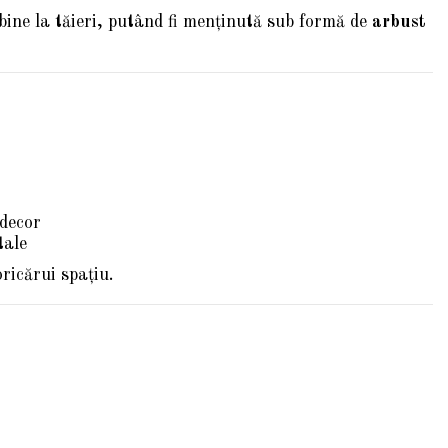
bine la tăieri, putând fi menținută sub formă de
arbust
 decor
tale
ricărui spațiu.