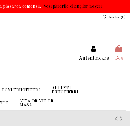
 la plasarea comenzii.
Vezi părerile clienților noștri.
Wishlist (
0
)
Autentificare
Cos
ARBUSTI
POMI FRUCTIFERI
FRUCTIFERI
VITA DE VIE DE
TICE
MASA