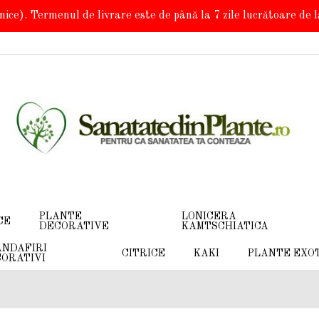
onice). Termenul de livrare este de până la 7 zile lucrătoare de
PLANTE
LONICERA
CE
DECORATIVE
KAMTSCHIATICA
NDAFIRI
CITRICE
KAKI
PLANTE EXO
ORATIVI