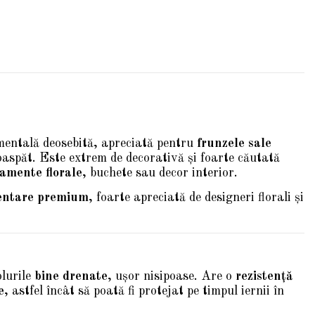
mentală deosebită, apreciată pentru
frunzele sale
oaspăt. Este extrem de decorativă și foarte căutată
amente florale
, buchete sau decor interior.
entare premium
, foarte apreciată de designeri florali și
olurile
bine drenate
, ușor nisipoase. Are o
rezistență
e
, astfel încât să poată fi protejat pe timpul iernii în