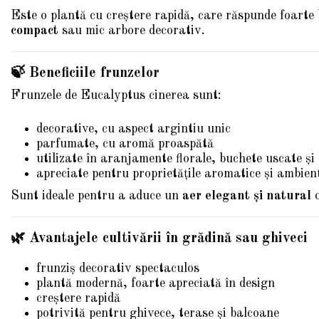
Este o plantă cu creștere rapidă, care răspunde foarte 
compact
sau mic arbore decorativ.
🍃 Beneficiile frunzelor
Frunzele de Eucalyptus cinerea sunt:
decorative, cu aspect argintiu unic
parfumate, cu aromă proaspătă
utilizate în aranjamente florale, buchete uscate și
apreciate pentru proprietățile aromatice și ambien
Sunt ideale pentru a aduce un
aer elegant și natural
o
🌿 Avantajele cultivării în grădină sau ghiveci
frunziș decorativ spectaculos
plantă modernă, foarte apreciată în design
creștere rapidă
potrivită pentru ghivece, terase și balcoane