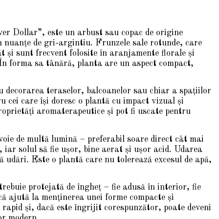
er Dollar”, este un arbust sau copac de origine
n nuanțe de gri-argintiu. Frunzele sale rotunde, care
 și sunt frecvent folosite în aranjamente florale și
t. În forma sa tânără, planta are un aspect compact,
 decorarea teraselor, balcoanelor sau chiar a spațiilor
u cei care își doresc o plantă cu impact vizual și
proprietăți aromaterapeutice și pot fi uscate pentru
oie de multă lumină – preferabil soare direct cât mai
 iar solul să fie ușor, bine aerat și ușor acid. Udarea
 udări. Este o plantă care nu tolerează excesul de apă,
trebuie protejată de îngheț – fie adusă în interior, fie
ică ajută la menținerea unei forme compacte și
rapid și, dacă este îngrijit corespunzător, poate deveni
ior modern.