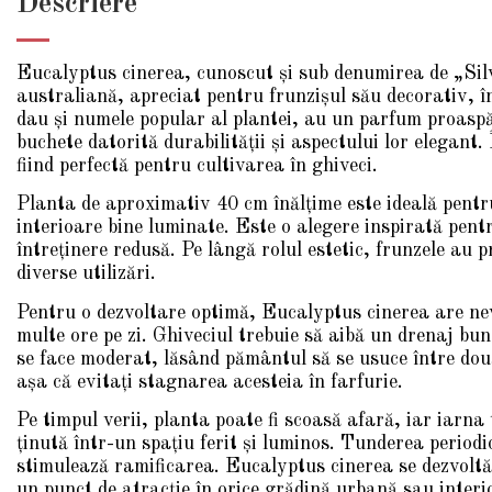
Descriere
Eucalyptus cinerea, cunoscut și sub denumirea de „Silv
australiană, apreciat pentru frunzișul său decorativ, î
dau și numele popular al plantei, au un parfum proaspăt
buchete datorită durabilității și aspectului lor elegan
fiind perfectă pentru cultivarea în ghiveci.
Planta de aproximativ 40 cm înălțime este ideală pentru
interioare bine luminate. Este o alegere inspirată pentr
întreținere redusă. Pe lângă rolul estetic, frunzele au 
diverse utilizări.
Pentru o dezvoltare optimă, Eucalyptus cinerea are nev
multe ore pe zi. Ghiveciul trebuie să aibă un drenaj bun,
se face moderat, lăsând pământul să se usuce între două
așa că evitați stagnarea acesteia în farfurie.
Pe timpul verii, planta poate fi scoasă afară, iar iarna 
ținută într-un spațiu ferit și luminos. Tunderea period
stimulează ramificarea. Eucalyptus cinerea se dezvoltă 
un punct de atracție în orice grădină urbană sau inter